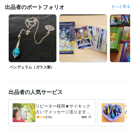
出品者のポートフォリオ
もっと見る
資格・検定
情報処理技術者（初級システムアドミニストレータ）
取得年 : 2003
年
インターネット検定（.comMaster★）
取得年 : 2003年
得意分野
占い
オラクルカード占い、ダウジング
占い スピリチュアル
ペンデュラム（ガラス製）
出品者の人気サービス
リピーター様用★サイキック
ペン
占いでメッセージ送ります
占い
サイキック占いで、必要なリ
か？
4.9
(258)
500
円
5.0
ーディングメッセージを届け
聞い
ます