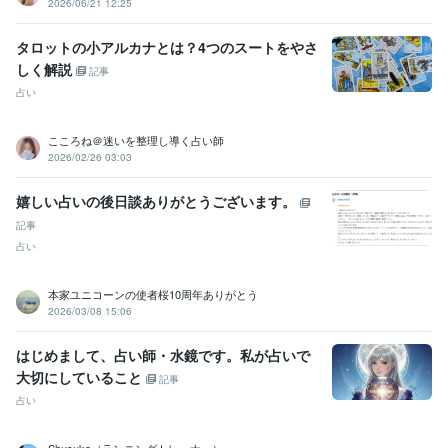
2026/06/21 12:25
タロットの小アルカナとは？4つのスートをやさ
しく解説
記事
占い
こころね＠迷いを整理し導く占い師
2026/02/26 03:03
嬉しい占いの後日談ありがとうございます。
記事
占い
本家ユニコーンの使者桜10周年ありがとう
2026/03/08 15:06
はじめまして、占い師・水鏡です。私が占いで
大切にしていること
記事
占い
Shusuke（ランニングトレーナー）