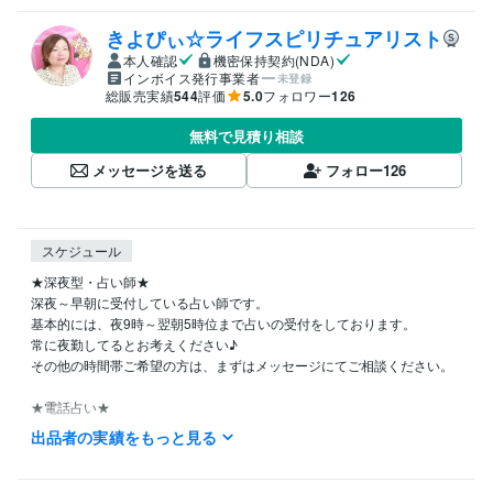
きよぴぃ☆ライフスピリチュアリスト
本人確認
機密保持契約(NDA)
インボイス発行事業者
未登録
総販売実績
544
評価
5.0
フォロワー
126
無料で見積り相談
メッセージを送る
フォロー
126
スケジュール
★深夜型・占い師★

深夜～早朝に受付している占い師です。

基本的には、夜9時～翌朝5時位まで占いの受付をしております。

常に夜勤してるとお考えください♪

その他の時間帯ご希望の方は、まずはメッセージにてご相談ください。

★電話占い★

基本的には、夜9時～翌朝5時まで。

出品者の実績をもっと見る
「おやすみから、おはよう」の時間帯に待機・ご予約受付しておりま
す。

※それ以外の時間帯は、ご予約時にご相談下さい。