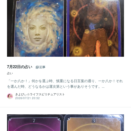
7月22日の占い
記事
占い
「一か八か！」何かを選ぶ時、慎重になる日言葉の通り、一か八か！それ
を選んだ時、どうなるかは運次第という事がありそうです。...
きよぴぃ☆ライフスピリチュアリスト
2026/07/21 20:32