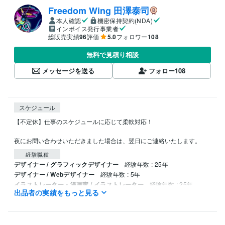
Freedom Wing 田澤泰司
本人確認
機密保持契約(NDA)
インボイス発行事業者
総販売実績
96
評価
5.0
フォロワー
108
無料で見積り相談
メッセージを送る
フォロー
108
スケジュール
【不定休】仕事のスケジュールに応じて柔軟対応！

夜にお問い合わせいただきました場合は、翌日にご連絡いたします。
経験職種
デザイナー / グラフィックデザイナー
経験年数 : 25年
デザイナー / Webデザイナー
経験年数 : 5年
イラストレーター・漫画家 / イラストレーター
経験年数 : 25年
出品者の実績をもっと見る
クリエイター / 動画クリエイター
経験年数 : 5年
職歴
愛知県内の印刷会社
2004年3月 ~ 2017年3月