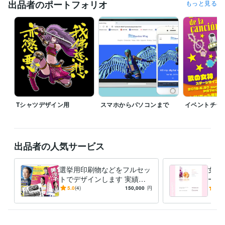
出品者のポートフォリオ
もっと見る
受賞歴
K市納涼まつりポスターデザインコンペ採用
資格・検定
MUD協会・メディア・ユニバーサルデザイン・2級ディレクター
取
得年 : 2015年
JADP認定メンタル心理カウンセラー
取得年 : 2018年
JADP認定上級心理カウンセラー
取得年 : 2018年
上級心理カウンセラー
取得年 : 2018年
Tシャツデザイン用
スマホからパソコンまで
イベントチラ
プログラミング言語・フレームワーク
CSS:6年
HTML:6年
JavaScript:6年
ビジネス・クリエイティブツール
出品者の人気サービス
Google スプレッドシート:2年
ChatGPT:1年
Adobe Firefly:1年
Adobe Photoshop:25年
Adobe Premiere Pro:5年
選挙用印刷物などをフルセッ
女性
Adobe Illustrator:25年
Adobe InDesign:15年
Live2D:1年
トでデザインします 実績多
ー・
Adobe After Effects:3年
Adobe Audition:3年
数！『見やすさ徹底重視‼︎』
フェ
5.0
(4)
150,000
円
5.0
わかりやすく政策アピール！
い雰
その他ツール
Dreamweaver:6年