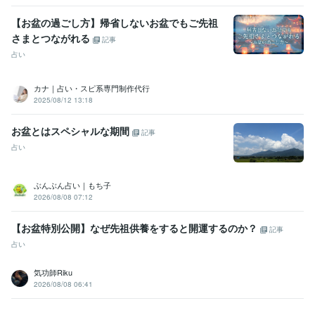
【お盆の過ごし方】帰省しないお盆でもご先祖
さまとつながれる
記事
占い
カナ｜占い・スピ系専門制作代行
2025/08/12 13:18
お盆とはスペシャルな期間
記事
占い
ぶんぶん占い｜もち子
2026/08/08 07:12
【お盆特別公開】なぜ先祖供養をすると開運するのか？
記事
占い
気功師Riku
2026/08/08 06:41