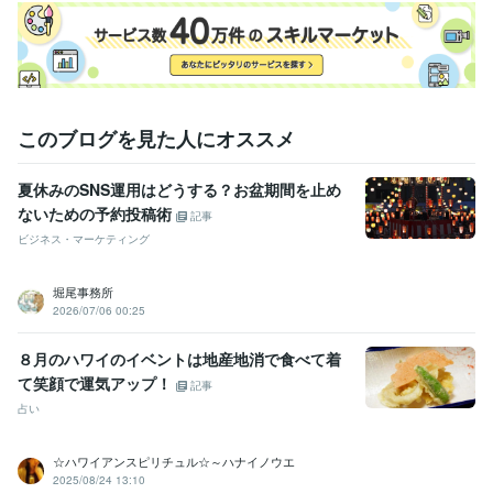
得意分野
デザイン制作
印刷媒体・キャラクター作成
ビジネス
印刷
キャラクター
イラスト
悩み相談・カウンセリング
心理カウンセラー
カウンセリング
学歴
このブログを見た人にオススメ
名古屋経済大学
1992年3月 ~ 1996年2月
夏休みのSNS運用はどうする？お盆期間を止め
ないための予約投稿術
記事
ビジネス・マーケティング
堀尾事務所
2026/07/06 00:25
８月のハワイのイベントは地産地消で食べて着
て笑顔で運気アップ！
記事
占い
☆ハワイアンスピリチュル☆～ハナイノウエ
2025/08/24 13:10