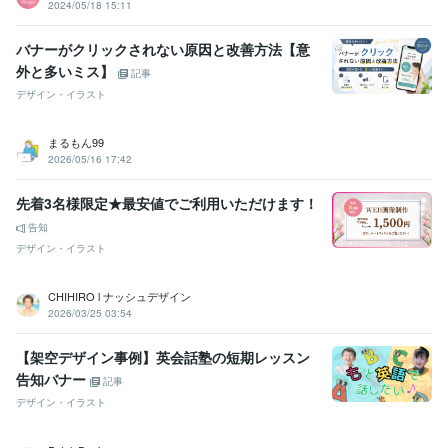
2024/05/18 15:11
バナーがクリックされない原因と改善方法【意
外と多いミス】
記事
デザイン・イラスト
まるもん99
2026/05/16 17:42
先着3名様限定★最安値でご利用いただけます！
告知
デザイン・イラスト
CHIHIRO l ナッシュデザイン
2026/03/25 03:54
【架空デザイン事例】英会話塾の短期レッスン
告知バナー
記事
デザイン・イラスト