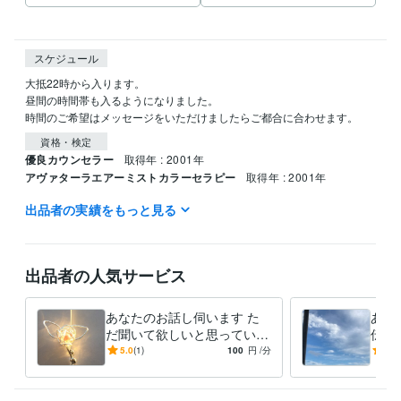
スケジュール
大抵22時から入ります。

昼間の時間帯も入るようになりました。

時間のご希望はメッセージをいただけましたらご都合に合わせます。
資格・検定
優良カウンセラー
取得年 : 2001年
アヴァターラエアーミストカラーセラピー
取得年 : 2001年
出品者の実績をもっと見る
得意分野
悩み相談・カウンセリング
カウンセリング
セラピー
出品者の人気サービス
あなたのお話し伺います た
あな
だ聞いて欲しいと思っていら
伝え
っしゃる方にオススメです。
必要
5.0
(1)
100
円
/分
5.0