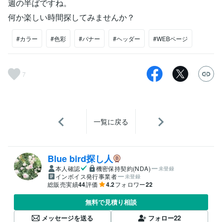
週の半ばですね。
何か楽しい時間探してみませんか？
#カラー
#色彩
#バナー
#ヘッダー
#WEBページ
7
一覧に戻る
Blue bird探し人
本人確認
機密保持契約(NDA)
未登録
インボイス発行事業者
未登録
総販売実績
44
評価
4.2
フォロワー
22
無料で見積り相談
メッセージを送る
フォロー
22