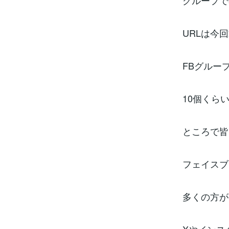
グループで
URLは今
FBグルー
10個くら
ところで皆
フェイスブ
多くの方が