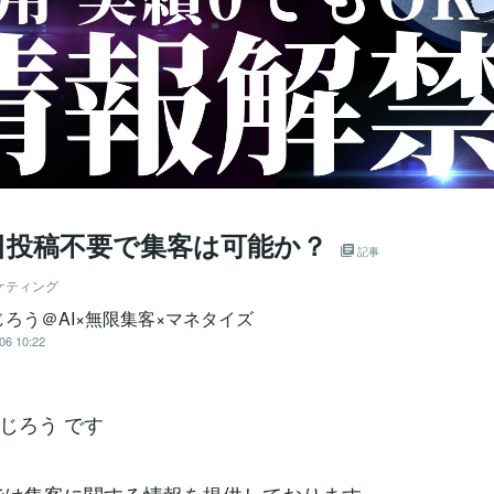
毎日投稿不要で集客は可能か？
記事
ケティング
じろう＠AI×無限集客×マネタイズ
06 10:22
じろう です