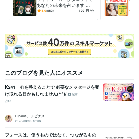
音楽家
1979年3月 ~ 現在
あなたの未来を占います 恋
ヤし
ビジネスプロモーター
2014年8月 ~ 現在
愛・人間関係・お仕事❤️あな
年・
5.0
(882)
120
円
/分
4.9
たの明るい未来のために
護・
受賞歴
ご不
フォロワー様500人超え、ありがとうございます！
お陰様でゴールド
ランクになりました！ありがとうございます！
フォロワー様600人超
え、ありがとうございます！
フォロワー様700人超え、ありがとうご
ざいます！
お陰様で販売実績30になりました！ありがとうございま
す！
おかげさまでプラチナランクになりました！ありがとうござい
ます
お陰様で販売実績50になりました！ありがとうございます！
フ
ォロワー１０００人になりました！ありがとうございます！
お陰様
で販売実績１００件超えました！ありがとうございます！
このブログを見た人にオススメ
資格・検定
メンタル心理カウンセラー
取得年 : 2020年
K241 心を整えることで 必要なメッセージを受
日商簿記検定2級
取得年 : 2025年
け取れる日かもしれません(^^)/
記事
占い
ビジネス・クリエイティブツール
Wix:10年
JIMDO:3年
Access:25年
Excel:25年
PowerPoint:25年
Word:25年
Canva:3年
Moneyfoward:2年
OBIC7:10年
Lupinus。 ルピナス
Oracle NetSuite:6年
ChatGPT:0年
CapCut:3年
2026/08/06 18:06
得意分野
フォースは、使うものではなく、つながるもの
悩み相談・カウンセリング
■仕事、人間関係、恋愛などの悩み相談■