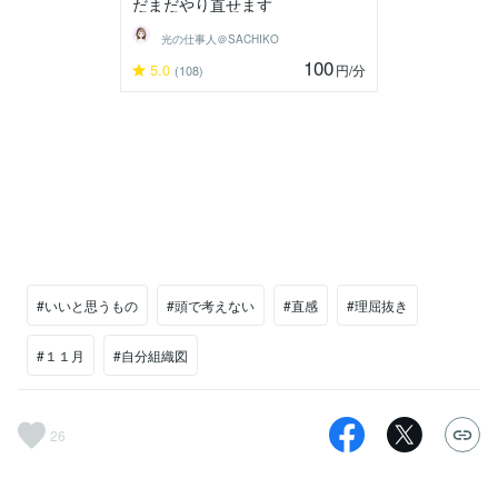
だまだやり直せます
光の仕事人＠SACHIKO
100
5.0
円
/分
(108)
#いいと思うもの
#頭で考えない
#直感
#理屈抜き
#１１月
#自分組織図
26