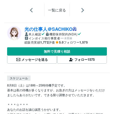
一覧に戻る
光の仕事人＠SACHIKO
本人確認
機密保持契約(NDA)
インボイス発行事業者
未登録
総販売実績
1,772
評価
5.0
フォロワー
1,575
無料で見積り相談
メッセージを送る
フォロー
1575
スケジュール
8月8日（土）は18時～25時待機予定です。

基本は夜の待機が多くなりますが、お急ぎの方はメッセージをいただけ
ましたらありがたいです。できる限り調整させていただきます。

＊＊＊☆＊＊＊

あなたのお話を誠心誠意うかがいます。
