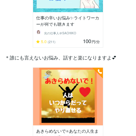
仕事の辛いお悩み✨️ライトワーカ
ーが何でも聴きます
光の仕事人＠SACHIKO
100
5.0
円
/分
(211)
＊誰にも言えないお悩み、話すと楽になりますよ💕
あきらめないで⭐️あなたの人生ま