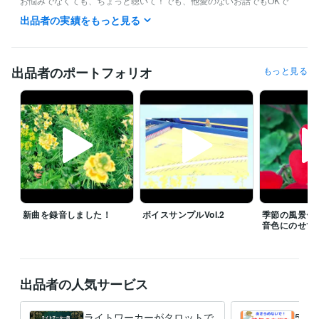
お悩みでなくても、ちょっと聴いて！でも、他愛のないお話でもOKで
す。また一人で寂しい人も、良かったらお話しませんか。

出品者の実績をもっと見る
あなたとのご縁を心よりお待ちしております☆

電話サービスご希望の方、待機中でしたらすぐに対応させていただきま
す。また退席中の場合もメッセージにご希望日時の候補を３つほどあげ
出品者のポートフォリオ
もっと見る
ていただきましたら、極力早めに返信をさせていただきます。

お電話をご利用の方は、お話をちゃんと聴かせていただくためにも、通
信が良好な環境にてお電話をいただけましたらありがたいです。

通常サービスはいつでも受け付けております。

経験職種
クリエイター / 音楽家・作曲家・作詞家
経験年数 : 42年
新曲を録音しました！
ボイスサンプルVol.2
季節の風景〜
管理 / 経理
経験年数 : 10年
音色にのせて
事務・ビジネスサポート / 事務（一般事務）
経験年数 : 40年
ライフスタイル・その他 / 占い師
経験年数 : 2年
ライフスタイル・その他 / カウンセラー・コーチ
経験年数 : 8年
出品者の人気サービス
職歴
カウンセリング・コーチング
2021年5月 ~ 現在
ライトワーカーがタロットで
50