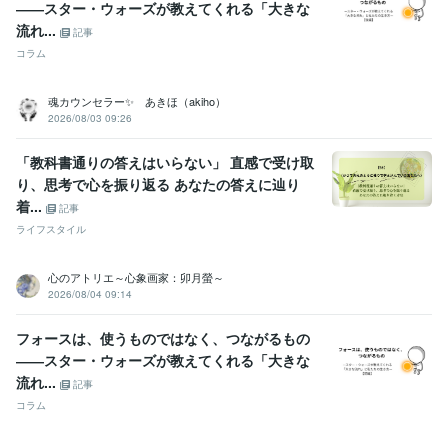
――スター・ウォーズが教えてくれる「大きな
タロット・オラクルカード占い
流れ...
記事
タロット
オラクル
クリスタルカード
ルノルマン
カウンセリング
コーチング
強み発見
人間関係分析
浄化
問題解決法
コラム
学習指導・資格・キャリア相談
■ライフプランニング（自分組織図作
成）■
■あがり症の克服■ 
魂カウンセラー✨ あきほ（akiho）
自分組織図
コーチング
自己分析
人間関係の整理
お金の棚卸
2026/08/03 09:26
時間の棚卸
ジャーナリング
あがり症克服
呼吸法
リラックス法
学歴
「教科書通りの答えはいらない」 直感で受け取
某国立大学
1979年3月 ~ 1983年2月
り、思考で心を振り返る あなたの答えに辿り
着...
記事
ライフスタイル
心のアトリエ～心象画家：卯月螢～
2026/08/04 09:14
フォースは、使うものではなく、つながるもの
――スター・ウォーズが教えてくれる「大きな
流れ...
記事
コラム