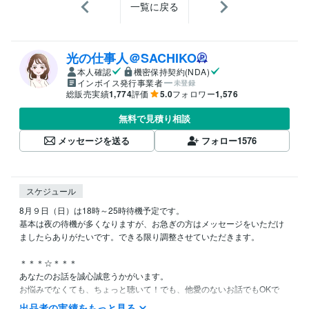
一覧に戻る
光の仕事人＠SACHIKO
本人確認
機密保持契約(NDA)
インボイス発行事業者
未登録
総販売実績
1,774
評価
5.0
フォロワー
1,576
無料で見積り相談
メッセージを送る
フォロー
1576
スケジュール
8月９日（日）は18時～25時待機予定です。

基本は夜の待機が多くなりますが、お急ぎの方はメッセージをいただけ
ましたらありがたいです。できる限り調整させていただきます。

＊＊＊☆＊＊＊

あなたのお話を誠心誠意うかがいます。

お悩みでなくても、ちょっと聴いて！でも、他愛のないお話でもOKで
す。また一人で寂しい人も、良かったらお話しませんか。

出品者の実績をもっと見る