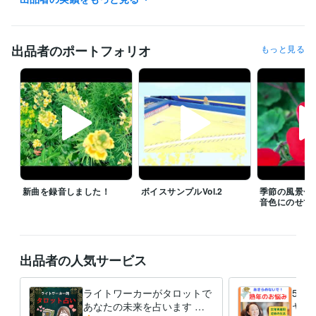
あなたとのご縁を心よりお待ちしております☆

電話サービスご希望の方、待機中でしたらすぐに対応させていただきま
す。また退席中の場合もメッセージにご希望日時の候補を３つほどあげ
出品者のポートフォリオ
もっと見る
ていただきましたら、極力早めに返信をさせていただきます。

お電話をご利用の方は、お話をちゃんと聴かせていただくためにも、通
信が良好な環境にてお電話をいただけましたらありがたいです。

通常サービスはいつでも受け付けております。

経験職種
クリエイター / 音楽家・作曲家・作詞家
経験年数 : 42年
新曲を録音しました！
ボイスサンプルVol.2
季節の風景〜
管理 / 経理
経験年数 : 10年
音色にのせて
事務・ビジネスサポート / 事務（一般事務）
経験年数 : 40年
ライフスタイル・その他 / 占い師
経験年数 : 2年
ライフスタイル・その他 / カウンセラー・コーチ
経験年数 : 8年
出品者の人気サービス
職歴
カウンセリング・コーチング
2021年5月 ~ 現在
ライトワーカーがタロットで
50
音楽家
1979年3月 ~ 現在
あなたの未来を占います 恋
ヤし
ビジネスプロモーター
2014年8月 ~ 現在