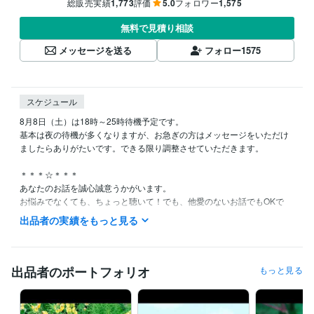
総販売実績
1,773
評価
5.0
フォロワー
1,575
無料で見積り相談
メッセージを送る
フォロー
1575
スケジュール
8月8日（土）は18時～25時待機予定です。

基本は夜の待機が多くなりますが、お急ぎの方はメッセージをいただけ
ましたらありがたいです。できる限り調整させていただきます。

＊＊＊☆＊＊＊

あなたのお話を誠心誠意うかがいます。

お悩みでなくても、ちょっと聴いて！でも、他愛のないお話でもOKで
す。また一人で寂しい人も、良かったらお話しませんか。

出品者の実績をもっと見る
あなたとのご縁を心よりお待ちしております☆

電話サービスご希望の方、待機中でしたらすぐに対応させていただきま
す。また退席中の場合もメッセージにご希望日時の候補を３つほどあげ
出品者のポートフォリオ
もっと見る
ていただきましたら、極力早めに返信をさせていただきます。

お電話をご利用の方は、お話をちゃんと聴かせていただくためにも、通