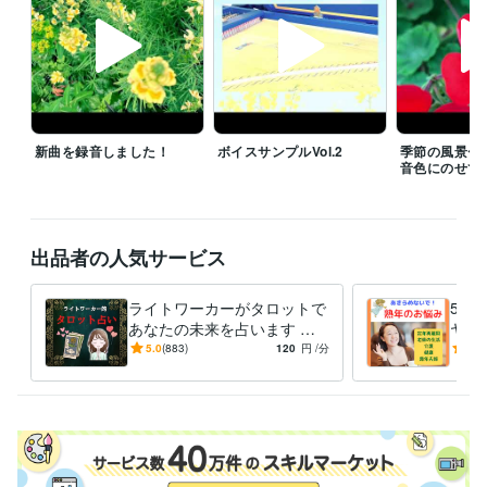
信が良好な環境にてお電話をいただけましたらありがたいです。

通常サービスはいつでも受け付けております。

経験職種
クリエイター / 音楽家・作曲家・作詞家
経験年数 : 42年
新曲を録音しました！
ボイスサンプルVol.2
季節の風景〜
管理 / 経理
経験年数 : 10年
音色にのせて
事務・ビジネスサポート / 事務（一般事務）
経験年数 : 40年
ライフスタイル・その他 / 占い師
経験年数 : 2年
ライフスタイル・その他 / カウンセラー・コーチ
経験年数 : 8年
出品者の人気サービス
職歴
カウンセリング・コーチング
2021年5月 ~ 現在
ライトワーカーがタロットで
50
音楽家
1979年3月 ~ 現在
あなたの未来を占います 恋
ヤし
ビジネスプロモーター
2014年8月 ~ 現在
愛・人間関係・お仕事❤️あな
年・
5.0
(883)
120
円
/分
4.9
たの明るい未来のために
護・
受賞歴
ご不
フォロワー様500人超え、ありがとうございます！
お陰様でゴールド
ランクになりました！ありがとうございます！
フォロワー様600人超
え、ありがとうございます！
フォロワー様700人超え、ありがとうご
ざいます！
お陰様で販売実績30になりました！ありがとうございま
す！
おかげさまでプラチナランクになりました！ありがとうござい