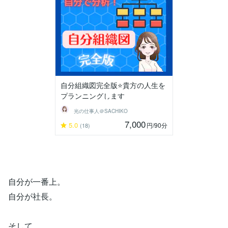
自分組織図完全版⭐️貴方の人生を
プランニングします
光の仕事人＠SACHIKO
7,000
5.0
円
/90分
(18)
自分が一番上。
自分が社長。
そして、