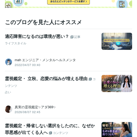
ます
お陰様で販売実績50になりました！ありがとうございます！
フ
ォロワー１０００人になりました！ありがとうございます！
お陰様
で販売実績１００件超えました！ありがとうございます！
このブログを見た人にオススメ
資格・検定
メンタル心理カウンセラー
取得年 : 2020年
適応障害になるのは環境が悪い？
記事
日商簿記検定2級
取得年 : 2025年
ライフスタイル
ビジネス・クリエイティブツール
Wix:10年
JIMDO:3年
Access:25年
Excel:25年
PowerPoint:25年
mah エンジニア・メンタルヘルスメンタ
Word:25年
Canva:3年
Moneyfoward:2年
OBIC7:10年
2022/04/07 00:40
Oracle NetSuite:6年
ChatGPT:0年
CapCut:3年
霊視鑑定・ 立秋、恋愛の悩みが増える理由
コ
得意分野
ンテンツ
悩み相談・カウンセリング
■仕事、人間関係、恋愛などの悩み相談■
占い
タロット・オラクルカード占い
タロット
オラクル
クリスタルカード
ルノルマン
カウンセリング
コーチング
強み発見
人間関係分析
浄化
問題解決法
真実の霊視鑑定✨アダ369✨
学習指導・資格・キャリア相談
■ライフプランニング（自分組織図作
2026/08/07 02:45
成）■
■あがり症の克服■ 
自分組織図
コーチング
自己分析
人間関係の整理
お金の棚卸
霊視鑑定・帰省しない選択をしたのに、なぜか
時間の棚卸
ジャーナリング
あがり症克服
呼吸法
リラックス法
罪悪感が出てくる人へ
コンテンツ
学歴