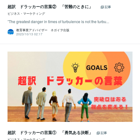
超訳 ドラッカーの言葉② 「苦難のときに」
記事
ビジネス・マーケティング
”The greatest danger in times of turbulence is not the turbu...
教育事業アドバイザー ネガイヲ出版
2023/10/13 02:17
超訳 ドラッカーの言葉① 「勇気ある決断」
記事
ビジネス・マーケティング