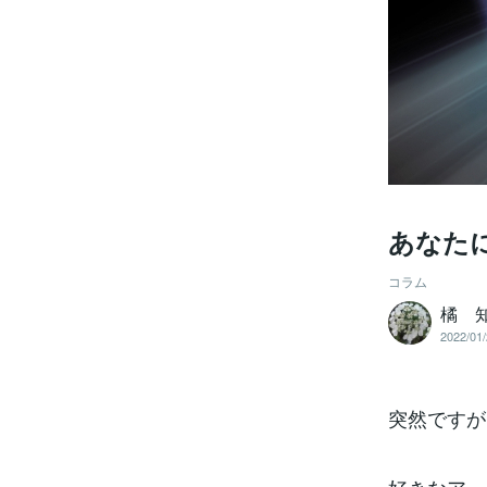
あなた
コラム
橘 
2022/01/
突然ですが