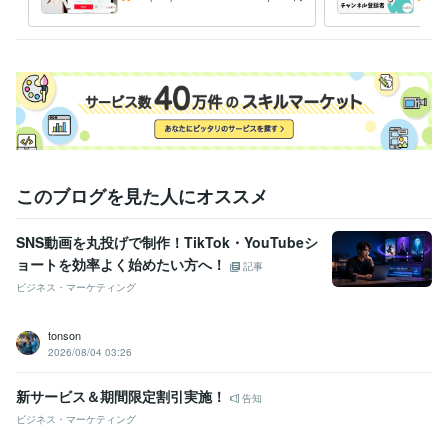
支援します！
安心
SNS
YouTube
Instagram
インスタグラム
TikTok
再生回数
チャンネル登録者
フォロワー
高評価
いいね！
語学力
英語
日常会話レベル
このブログを見た人にオススメ
SNS動画を丸投げで制作！TikTok・YouTubeシ
ョートを効率よく始めたい方へ！
記事
ビジネス・マーケティング
tonson
2026/08/04 03:26
新サービス＆期間限定割引実施！
告知
ビジネス・マーケティング