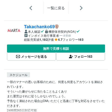
一覧に戻る
Takachanko69
本人確認
機密保持契約(NDA)
インボイス発行事業者
未登録
総販売実績
1,182
評価
4.7
フォロワー
163
無料で見積り相談
メッセージを送る
フォロー
163
スケジュール
一部のマナーの悪いお客様のために、何度も何度もアカウントを凍結さ
れています。

そういった嫌がらせに当たることもよくあり

また運営はそれに従うしかないのでしょう。

予告なく凍結された場合はDMいただくと迅速に丁寧な対応をさせていた
だきます。

24時間365日対応可能
