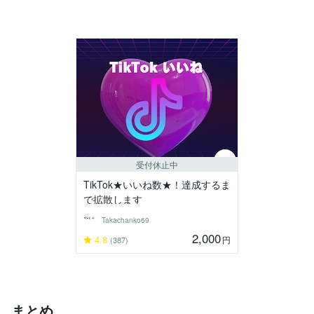
受付休止中
TikTok★いいね数★！達成するま
で拡散します
Takachanko69
2,000
4.8
円
(387)
まとめ