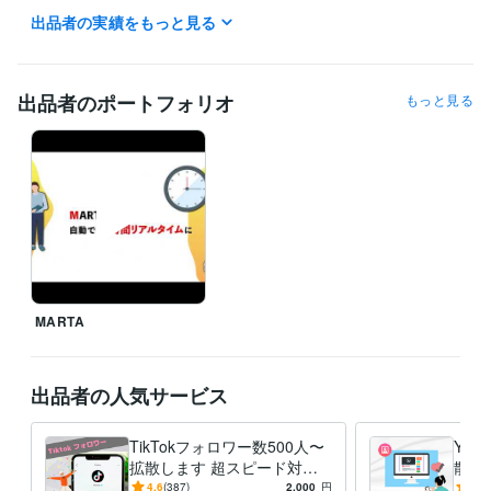
出品者の実績をもっと見る
経験職種
クリエイター / 動画クリエイター
経験年数 : 8年
クリエイター / ライター・編集
経験年数 : 6年
出品者のポートフォリオ
もっと見る
AI・機械学習 / AIエンジニア
経験年数 : 4年
AI・機械学習 / RPA・AI導入支援コンサルタント
経験年数 : 5年
Webサービス・制作 / Webプロデューサー・ディレクター
経験年数 :
14年
職歴
マルタマーケティング株式会社
2007年11月 ~ 現在
ビジネス・クリエイティブツール
Excel:20年
Google スプレッドシート:11年
Google ドキュメント:4年
Keynote:7年
PowerPoint:20年
BASE:6年
Shopify:11年
MARTA
カラーミーショップ:2年
freee:1年
ChatGPT:1年
DALL-E:1年
Adobe Photoshop:12年
Adobe Premiere Pro:12年
Adobe Illustrator:12年
Canva:1年
出品者の人気サービス
得意分野
TikTokフォロワー数500人〜
You
集客・マーケティング相談
YouTube　1000再生回数の拡散
instagr
拡散します 超スピード対応
散支
amフォロワー拡散
tiktok のいいね拡散サービス
youtube チャンネル
で安心・安全にフォロワー数
るチ
4.6
(387)
2,000
円
4.9
登録者拡散業務