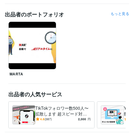
クリエイター / 動画クリエイター
経験年数 : 8年
クリエイター / ライター・編集
経験年数 : 6年
出品者のポートフォリオ
もっと見る
AI・機械学習 / AIエンジニア
経験年数 : 4年
AI・機械学習 / RPA・AI導入支援コンサルタント
経験年数 : 5年
Webサービス・制作 / Webプロデューサー・ディレクター
経験年数 :
14年
職歴
マルタマーケティング株式会社
2007年11月 ~ 現在
ビジネス・クリエイティブツール
Excel:20年
Google スプレッドシート:11年
Google ドキュメント:4年
Keynote:7年
PowerPoint:20年
BASE:6年
Shopify:11年
MARTA
カラーミーショップ:2年
freee:1年
ChatGPT:1年
DALL-E:1年
Adobe Photoshop:12年
Adobe Premiere Pro:12年
Adobe Illustrator:12年
Canva:1年
出品者の人気サービス
得意分野
TikTokフォロワー数500人〜
You
集客・マーケティング相談
YouTube　1000再生回数の拡散
instagr
拡散します 超スピード対応
散支
amフォロワー拡散
tiktok のいいね拡散サービス
youtube チャンネル
で安心・安全にフォロワー数
るチ
4.6
(387)
2,000
円
4.9
登録者拡散業務
支援します！
安心
SNS
YouTube
Instagram
インスタグラム
TikTok
再生回数
チャンネル登録者
フォロワー
高評価
いいね！