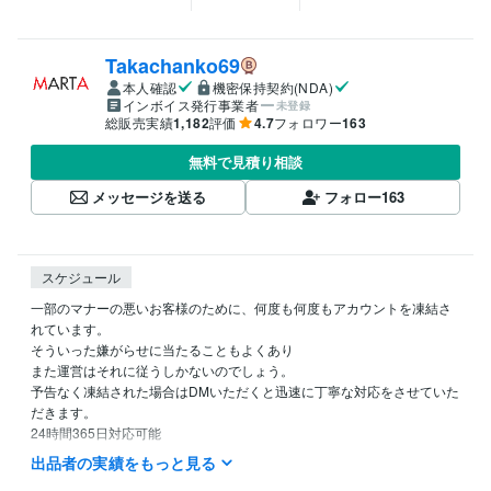
Takachanko69
本人確認
機密保持契約(NDA)
インボイス発行事業者
未登録
総販売実績
1,182
評価
4.7
フォロワー
163
無料で見積り相談
メッセージを送る
フォロー
163
スケジュール
一部のマナーの悪いお客様のために、何度も何度もアカウントを凍結さ
れています。

そういった嫌がらせに当たることもよくあり

また運営はそれに従うしかないのでしょう。

予告なく凍結された場合はDMいただくと迅速に丁寧な対応をさせていた
だきます。

24時間365日対応可能

出品者の実績をもっと見る
経験職種