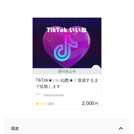
受付休止中
TikTok★いいね数★！達成するま
で拡散します
Takachanko69
2,000
4.8
円
(387)
目次