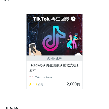
受付休止中
TikTokの★再生回数★拡散支援し
ます
Takachanko69
2,000
4.9
円
(24)
まとめ