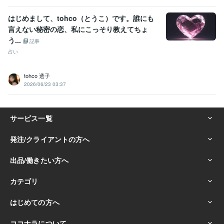
はじめまして、tohco（とうこ）です。誰にも
言えない秘密の恋、私にこっそり教えてちょ
う...
記事
占い
tohco 透子
2026/06/23 03:37