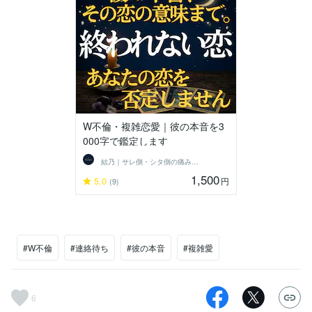
W不倫・複雑恋愛｜彼の本音を3
000字で鑑定します
結乃｜サレ側・シタ側の痛みに寄り添う
1,500
5.0
円
(9)
#W不倫
#連絡待ち
#彼の本音
#複雑愛
6