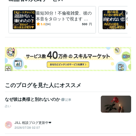
経験職種
営業 / 個人営業
経験年数 : 17年
経営・マネジメント / 経営者・CEO・COO
最短30分！不倫複雑愛、彼の
経験年数 : 17年
W不
本音をタロットで視ます 不
を3
ライフスタイル・その他 / 占い師
経験年数 : 2年
倫・秘密の恋。サレ側シタ側
沈黙
5.0
(34)
500
円
5.0
得意分野
経験者の私がすぐに結果をお
悩み相談・カウンセリング
届け
複雑恋愛の相談（算命学・タロット）
このブログを見た人にオススメ
なぜ彼は奥様と別れないのか
記事
占い
JILL 相談ブログ更新中❤︎
2026/07/28 02:07