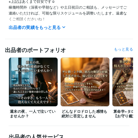
※上記はあくまで目安です☺️

稼働時間外（深夜や早朝など）や土日祝日のご相談も、メッセージでご
連絡いただければ、可能な限りスケジュールを調整いたします。遠慮な
くご相談くださいね！

出品者の実績をもっと見る
【各サービスのご利用について】

◉お電話でのご相談

「待機中」のランプが点灯している時は、すぐにお電話可能です！「待
出品者のポートフォリオ
もっと見る
機中」ではない時でも、メッセージをくだされば対応可能なことがあり
ます。「うまく話せるかわからない…」「まずは5分だけ」という短時間
のお試しも大歓迎です。お電話中は「あなたのお話を否定せず、優しく
お聞きすること」に全集中しますので、思いの丈をすべて吐き出してく
ださいね。

◉テキスト鑑定・ご相談

お申し込みは【24時間】いつでも受付中です！

深夜に不安で押しつぶされそうになった時も、一人で泣かずに、遠慮な
くご依頼（メッセージ）を投げてくださいね。

週末の夜、一人で泣いてい
どんなドロドロした感情も
算命学×タロ
「すぐにお返事が欲しい（スピードタロット）」「じっくり深く知りた
ませんか？
絶対に否定しません
【お守り鑑定
い（算命学×タロット）」「数日間じっくり話を聞いてほしい（プレミア
ム）」など、今のあなたのお気持ちに合わせたメニューでお待ちしてお
ります✨
出品者の人気サービス