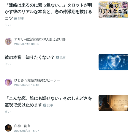
「連絡は来るのに素っ気ない…」タロットが明
かす彼のリアルな本音と、恋の停滞期を抜ける
コツ
記事
占い
アサリ⭐︎鑑定実績2500人超え占い師
2026/07/13 00:55
彼の本音 知りたくない？
記事
占い
ひとみ☆究極の縁結びヒーラー
2026/04/25 14:40
「こんな恋、誰にも話せない」そのしんどさを
霊視で受け止めます
記事
占い
白神 龍玄
2026/06/28 15:07