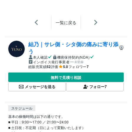
一覧に戻る
結乃｜サレ側・シタ側の痛みに寄り添
う
本人確認
機密保持契約(NDA)
インボイス発行事業者
未登録
総販売実績
52
評価
5.0
フォロワー
7
無料で見積り相談
メッセージを送る
フォロー
7
スケジュール
基本の稼働時間は以下の通りです。

■ 平日：9:00〜17:00 ／ 21:00〜24:00

■ 土日祝：不定期（日によって変動いたします）
