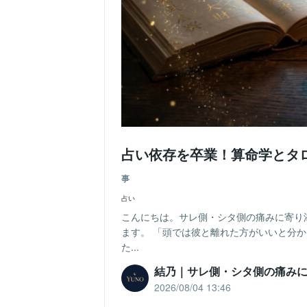
占い依存を卒業！算命学とタ
事
占い
こんにちは。サレ側・シタ側の痛みに寄り
ます。 「頭では彼と離れた方がいいと分
た...
結乃｜サレ側・シタ側の痛み
2026/08/04 13:46