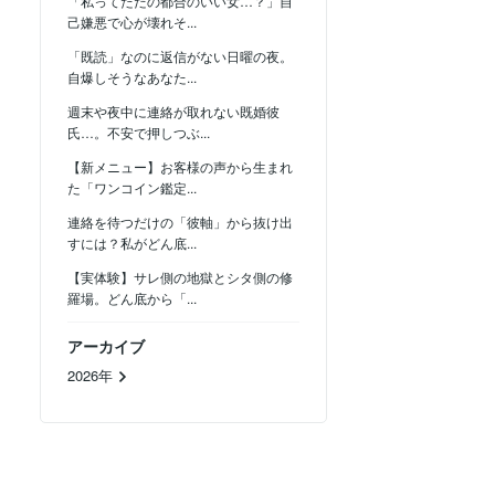
「私ってただの都合のいい女…？」自
己嫌悪で心が壊れそ...
「既読」なのに返信がない日曜の夜。
自爆しそうなあなた...
週末や夜中に連絡が取れない既婚彼
氏…。不安で押しつぶ...
【新メニュー】お客様の声から生まれ
た「ワンコイン鑑定...
連絡を待つだけの「彼軸」から抜け出
すには？私がどん底...
【実体験】サレ側の地獄とシタ側の修
羅場。どん底から「...
アーカイブ
2026年