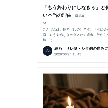
「もう終わりにしなきゃ」と
い本当の理由
記事
占い
こんばんは。結乃（ゆの）です。「次に会
恋、もうやめなきゃダメだ」週末、彼から
帰って...
結乃｜サレ側・シタ側の痛み
2026/06/24 13:43