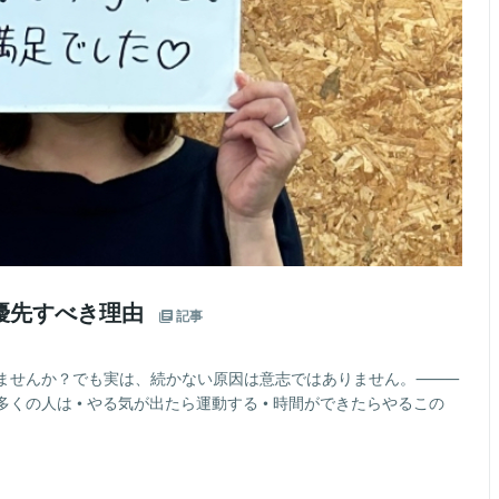
優先すべき理由
記事
いませんか？でも実は、続かない原因は意志ではありません。⸻
の人は • やる気が出たら運動する • 時間ができたらやるこの