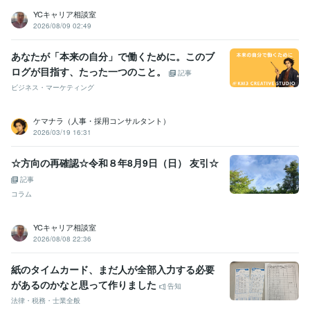
YCキャリア相談室
2026/08/09 02:49
あなたが「本来の自分」で働くために。このブ
ログが目指す、たった一つのこと。
記事
ビジネス・マーケティング
ケマナラ（人事・採用コンサルタント）
2026/03/19 16:31
☆方向の再確認☆令和８年8月9日（日） 友引☆
記事
コラム
YCキャリア相談室
2026/08/08 22:36
紙のタイムカード、まだ人が全部入力する必要
があるのかなと思って作りました
告知
法律・税務・士業全般