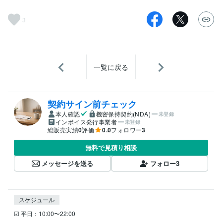
3
一覧に戻る
契約サイン前チェック
本人確認
機密保持契約(NDA)
未登録
インボイス発行事業者
未登録
総販売実績
0
評価
0.0
フォロワー
3
無料で見積り相談
メッセージを送る
フォロー
3
スケジュール
☑ 平日：10:00〜22:00
