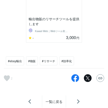
輸出物販のリサーチツールを提供
します
Kawaii Web｜Webツール実験室
3,000
-
円
#ebay輸出
#物販
#リサーチ
#効率化
2
一覧に戻る