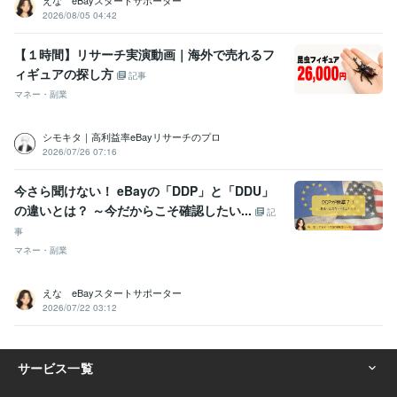
2026/08/05 04:42
【１時間】リサーチ実演動画｜海外で売れるフ
ィギュアの探し方
記事
マネー・副業
シモキタ｜高利益率eBayリサーチのプロ
2026/07/26 07:16
今さら聞けない！ eBayの「DDP」と「DDU」
の違いとは？ ～今だからこそ確認したい...
記
事
マネー・副業
えな eBayスタートサポーター
2026/07/22 03:12