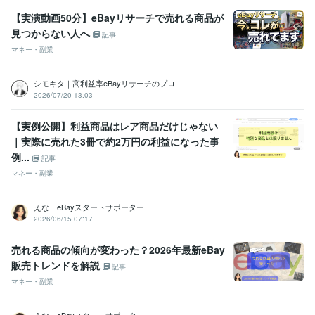
【実演動画50分】eBayリサーチで売れる商品が
見つからない人へ
記事
マネー・副業
シモキタ｜高利益率eBayリサーチのプロ
2026/07/20 13:03
【実例公開】利益商品はレア商品だけじゃない
｜実際に売れた3冊で約2万円の利益になった事
例...
記事
マネー・副業
えな eBayスタートサポーター
2026/06/15 07:17
売れる商品の傾向が変わった？2026年最新eBay
販売トレンドを解説
記事
マネー・副業
えな eBayスタートサポーター