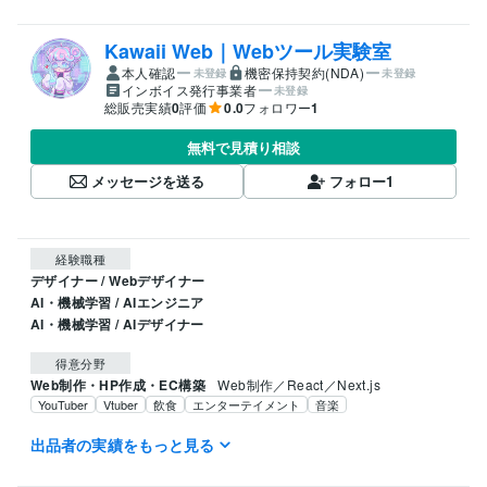
Kawaii Web｜Webツール実験室
本人確認
機密保持契約(NDA)
未登録
未登録
インボイス発行事業者
未登録
総販売実績
0
評価
0.0
フォロワー
1
無料で見積り相談
メッセージを送る
フォロー
1
経験職種
デザイナー / Webデザイナー
AI・機械学習 / AIエンジニア
AI・機械学習 / AIデザイナー
得意分野
Web制作・HP作成・EC構築
Web制作／React／Next.js
YouTuber
Vtuber
飲食
エンターテイメント
音楽
語学力
出品者の実績をもっと見る
英語
ビジネスレベル