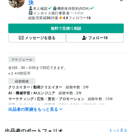
決
本人確認
機密保持契約(NDA)
インボイス発行事業者
未登録
総販売実績
30
評価
4.9
フォロワー
18
無料で見積り相談
メッセージを送る
フォロー
18
スケジュール
全日6：30～3:00まで対応できます。

※２４H対応可
経験職種
クリエイター / 動画クリエイター
経験年数 : 2年
AI・機械学習 / AIエンジニア
経験年数 : 2年
マーケティング / 広告・宣伝・プロモーション
経験年数 : 10年
経営・マネジメント / 経営者・CEO・COO
経験年数 : 6年
出品者の実績をもっと見る
人事 / 制度企画・組織開発
経験年数 : 4年
受賞歴
ココナラプラチナランク達成（開始1か月）
ココナラプラチナランク
出品者のポートフォリオ
もっと見る