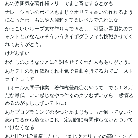
あの雰囲気を著作権フリーでまじ寄せするとかも！
ナレーションのボイスもまじクオリティ高いの作れるよう
になったわ もはや人間超えてるレベルでこれはな
かっこいいループ素材作りもできるし、可愛い雰囲気のフ
ォントとかなんかそういうタイポグラフィも挑戦させてく
れてありがとう。
けどむずい
わたしのようなひとに作詞させてくれた人もありがとう。
あとテトの制作依頼くれ本気で名曲今持てる力でゴースト
ライトします。
（オール人間手作業 著作権登録〇なやつで でも１８万
だな最低 いい感じなやつ作るのクソむずいから 感情込
めるのがまじむずいテトに）
あとプログラミングのやつとかまじちょっと触ってないと
忘れてるから危ないこれ 定期的に時間作らないとついて
いけなくなる！
あとHPとLP量産したい。（まじクオリティの高いテンプ