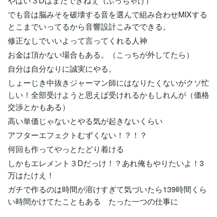
やばい３Dはまだできねぇ（ぶっちゃけ）
でも音は脳みそを破壊する音を選んで組み合わせMIXする
とこまでいってるから音響設計こみでできる。
修正なしでいいよって言ってくれる人神
お金は頂かない場合もある。（こっちが外してたら）
自分は自分なりに誠実にやる。
しょーじき中抜きジャーマン師にはなりたくないがクソ忙
しい！全部受けようと思えば受けれるかもしれんが（価格
交渉とかもある）
高い単価じゃないとやる気が起きないくらい
アフターエフェクトむずくない！？！？
何回も作ってやっとたどり着ける
しかもエレメント３Dだっけ！？あれ俺もやりたいよ！3
万はたけえ！
ガチで作るのは時間が溶けすぎて気づいたら139時間くら
い時間かけてたこともある たった一つの仕事に