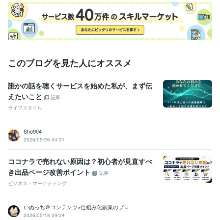
動画編集・映像制作
オリジナル楽曲制作【納品実績5件】
売れる生
き残る皆に愛されるお店の作り方！
素材なしでもOK、高純度な企業
PR動画
歌ってみたMIX【直近納品実績7件】
フルアニメーションM
V,PV作成
オリパガチャ、ガチャ演出設計～映像制作
経営戦略
起業
ビジネス
コーチング
事業再生
人材育成
肯定感を上げる組織作
作曲
MIX
動画編集
このブログを見た人にオススメ
語学力
英語
ビジネスレベル
誰かの話を聴くサービスを始めた私が、まず伝
えたいこと
記事
ライフスタイル
Sho904
2026/05/26 04:31
ココナラで売れない原因は？初心者が見直すべ
き出品ページ改善ポイント
記事
ビジネス・マーケティング
いぬっち＠コンテンツ×仕組み化副業のプロ
2026/05/18 09:34