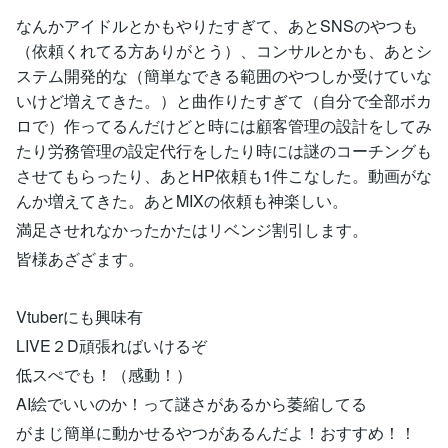
なんかアイドルとかもやりたすぎて、あとSNSのやつも
（依頼くれてる方ありがとう）、コンサルとかも、あとシ
ステム開発的な（簡単なできる範囲のやつしか受けていな
いけど増えてきた。）と曲作りたすぎて（自分で全部ボカ
ロで）作ってるんだけどと時には顧客管理の設計をしてみ
たり労務管理の設定代行をしたり時には謎のコーチングも
させてもらったり、あとHP依頼も1件こなした。動画がな
んか増えてきた。あとMIXの依頼も神楽しい。
満足させれなかったかたはリベンジ割引します。
皆様あざざます。
Vtuberにも興味有
LIVE２D頑張ればいけるぞ
低スぺでも！（感動！）
AI絵でいいのか！って謎さがあるから萎縮してる
がまじ簡単に動かせるやつがあるんだよ！おすすめ！！