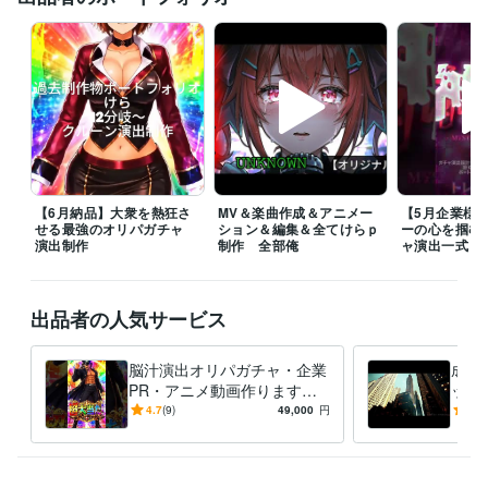
（2か月目～）
ココナラプラチナランク（3か月目～）
ココナラプラ
チナランク（4か月目～）
 ココナラプラチナランク（5 か月目～）
ココナラプラチナランク（６か月目～）
プロクラウドワーカー認定
プログラミング言語・フレームワーク
Google Apps Script:5年
HTML:4年
Java:3年
JavaScript:3年
Python:5年
VBA:3年
Next.js:1年
Node.js:1年
Nuxt.js:2年
Linux:5年
shell:5年
Docker:3年
Ubuntu:4年
PostgreSQL:2年
Git:5年
GitLab:3年
GitHub:4年
TypeScript:4年
Windows Server:1年
MySQL:1年
【6月納品】大衆を熱狂さ
MV＆楽曲作成＆アニメー
【5月企業様
ビジネス・クリエイティブツール
せる最強のオリパガチャ
ション＆編集＆全てけらｐ
ーの心を掴む
BASE:4年
Shopify:2年
Google スプレッドシート:4年
演出制作
制作 全部俺
ャ演出一式
Google ドキュメント:3年
Numbers:1年
Pages:1年
CapCut:3年
Live2D:1年
Excel:12年
Google Analytics:10年
Adobe Firefly:2年
Figma:2年
Framer:1年
Cakewalk:3年
Google スライド:3年
出品者の人気サービス
STUDIO:2年
iZotope RX:2年
Melodyne:2年
Adobe After Effects:1年
Blender:1年
脳汁演出オリパガチャ・企業
成約
得意分野
PR・アニメ動画作ります
ック
IT相談・システム開発
GAS×スプシ×WebApp　制作
エージェント
【納品実績多数】企業・店舗
【法
4.7
(9)
49,000
円
5.0
構築GAS,N8N,Dify
アプリ構築
企業店舗様向け完全オーダメイドツ
PRからオリパガチャ演出ま
で最
ール設計
専門用語なし　丸投げオーダメイド
業務設計図作成
で制作
制作
自動化
プログラミング
開発
運用
セキュリティ
形骸化しないモノづく
GAS
業務DX