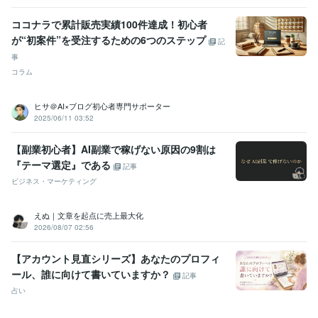
ココナラで累計販売実績100件達成！初心者
が“初案件”を受注するための6つのステップ
記
事
コラム
ヒサ＠AI×ブログ初心者専門サポーター
2025/06/11 03:52
【副業初心者】AI副業で稼げない原因の9割は
『テーマ選定』である
記事
ビジネス・マーケティング
えぬ｜文章を起点に売上最大化
2026/08/07 02:56
【アカウント見直シリーズ】あなたのプロフィ
ール、誰に向けて書いていますか？
記事
占い