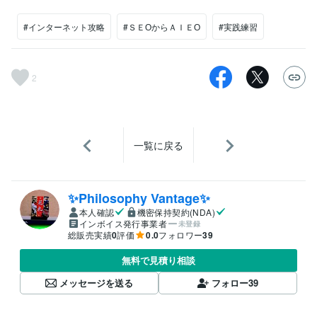
#インターネット攻略
#ＳＥОからＡＩＥО
#実践練習
2
一覧に戻る
✨Philosophy Vantage✨
本人確認
機密保持契約(NDA)
インボイス発行事業者
未登録
総販売実績
0
評価
0.0
フォロワー
39
無料で見積り相談
メッセージを送る
フォロー
39