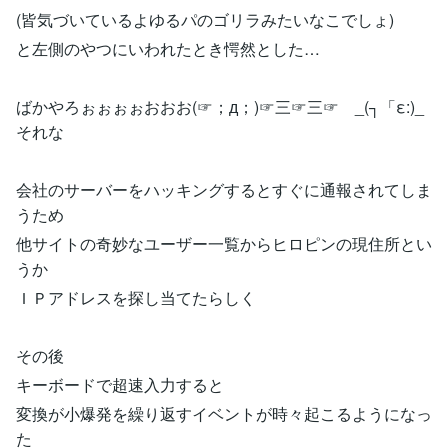
(皆気づいているよゆるパのゴリラみたいなこでしょ)
と左側のやつにいわれたとき愕然とした…
ばかやろぉぉぉぉおおお(☞；д；)☞三☞三☞ _(┐「ε:)_
それな
会社のサーバーをハッキングするとすぐに通報されてしま
うため
他サイトの奇妙なユーザー一覧からヒロピンの現住所とい
うか
ＩＰアドレスを探し当てたらしく
その後
キーボードで超速入力すると
変換が小爆発を繰り返すイベントが時々起こるようになっ
た