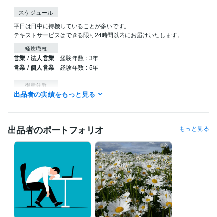
スケジュール
平日は日中に待機していることが多いです。

テキストサービスはできる限り24時間以内にお届けいたします。
経験職種
営業 / 法人営業
経験年数 : 3年
営業 / 個人営業
経験年数 : 5年
得意分野
出品者の実績をもっと見る
占い
タロット
東洋占星術
悩み相談・カウンセリング
カウンセリング、人生相談、自分探し
出品者のポートフォリオ
もっと見る