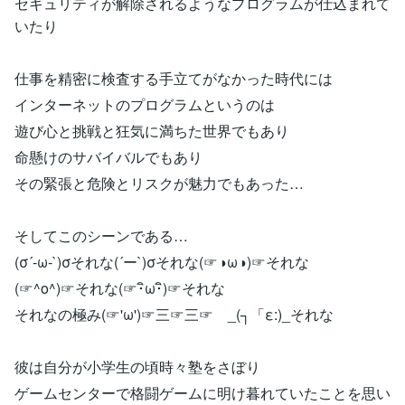
セキュリティが解除されるようなプログラムが仕込まれて
いたり
仕事を精密に検査する手立てがなかった時代には
インターネットのプログラムというのは
遊び心と挑戦と狂気に満ちた世界でもあり
命懸けのサバイバルでもあり
その緊張と危険とリスクが魅力でもあった…
そしてこのシーンである…
(σ´-ω-`)σそれな(´ー`)σそれな(☞◑ω◑)☞それな
(☞^o^)☞それな(☞･ิω･ิ)☞それな
それなの極み(☞'ω')☞三☞三☞ _(┐「ε:)_それな
彼は自分が小学生の頃時々塾をさぼり
ゲームセンターで格闘ゲームに明け暮れていたことを思い