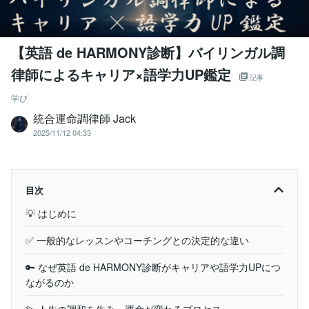
【英語 de HARMONY診断】バイリンガル調
律師によるキャリア×語学力UP鑑定
記事
学び
統合運命調律師 Jack
2025/11/12 04:33
目次
💡 はじめに
✅ 一般的なレッスンやコーチングとの決定的な違い
🔑 なぜ英語 de HARMONY診断がキャリアや語学力UPにつ
ながるのか
💫 人生の調和を生み、運命が変わるプロセス