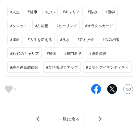
#人生
#健康
#占い
#キャリア
#悩み
#留学
#タロット
#占星術
#ヒーリング
#オラクルカード
#運命
#人生を変える
#風水
#四柱推命
#悩み相談
#30代のキャリア
#帰国
#奇門遁甲
#運命調律
#統合運命調律師
#英語表現力アップ
#英語とアイデンティティ
2
一覧に戻る