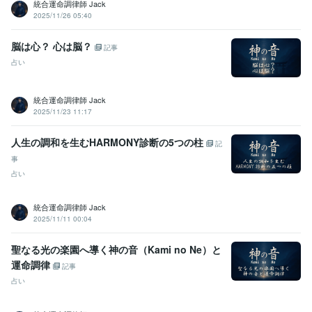
統合運命調律師 Jack
2025/11/26 05:40
脳は心？ 心は脳？
記事
占い
統合運命調律師 Jack
2025/11/23 11:17
人生の調和を生むHARMONY診断の5つの柱
記
事
占い
統合運命調律師 Jack
2025/11/11 00:04
聖なる光の楽園へ導く神の音（Kami no Ne）と
運命調律
記事
占い