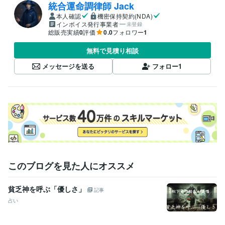
統合運命調律師 Jack
本人確認
機密保持契約(NDA)
インボイス発行事業者
未登録
総販売実績
0
評価
0.0
フォロワー
1
無料で見積り相談
メッセージを送る
フォロー
1
このブログを見た人にオススメ
貧乏神を呼ぶ「優しさ」
記事
占い