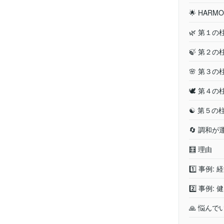
🌟 HA
🌿 第１の
🍃 第２
🌸 第３
🕊️ 第４
☯️ 第５の
🔄 調和
🧮 理由
1️⃣ 事例
2️⃣ 事例
🙏 悩ん