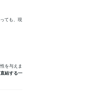
あっても、現
知性を与えま
に直結する一