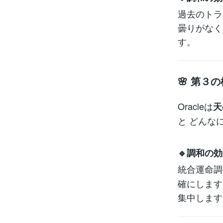
過去のトラ
曇りがなく
す。
🌸 第３
Oracleは
天
と どんな
🔹調和の効
統合運命調
確にします
集中します