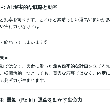
の柱: AI 現実的な戦略と効率
理と効率を司ります。どれほど素晴らしい運気や願いが
や実行力がなければ、
で終わってしまいます💦
果🔸
動ではなく、天命に沿った
を立てる
最も効率的な計画
、転職活動一つとっても、闇雲な応募ではなく、
内定
る判断力が生まれます。
の柱: 靈氣（Reiki）運命を動かす生命力