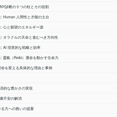
RMONY診断の５つの柱とその役割
柱: Human 人間性と才能の土台
の柱: 心と願望のエネルギー源
の柱: オラクルの天命と進むべき方向性
の柱: AI 現実的な戦略と効率
柱: 靈氣（Reiki）運命を動かす生命力
が運命を変える具体的な理由と事例
: 経済的な豊かさの実現
: 健康不安の解消
でいる方への救いの提案