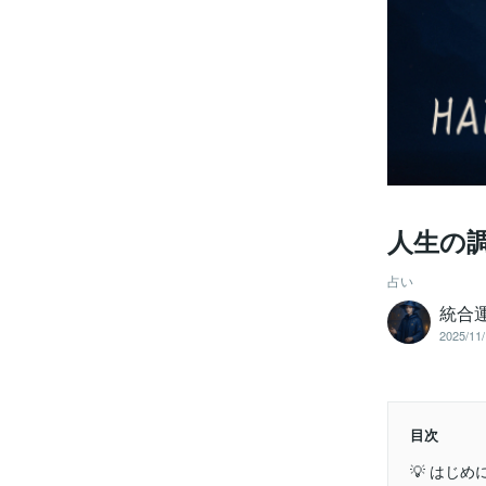
人生の調
占い
統合運
2025/11/
目次
💡 はじめ