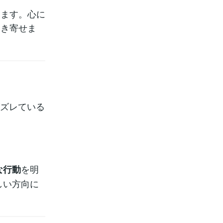
めます。心に
引き寄せま
ズレている
を明
な行動
しい方向に