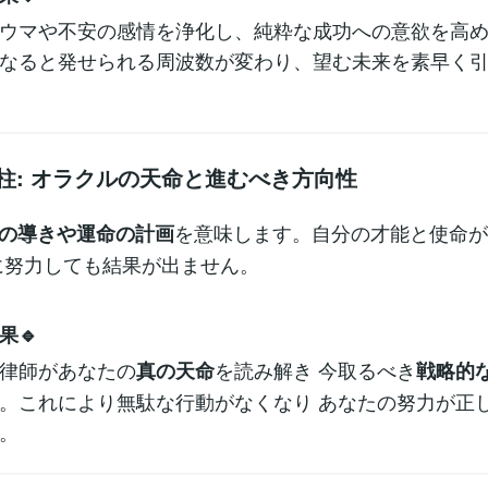
ウマや不安の感情を浄化し、純粋な成功への意欲を高
なると発せられる周波数が変わり、望む未来を素早く
の柱: オラクルの天命と進むべき方向性
を意味します。自分の才能と使命が
の導きや運命の計画
に努力しても結果が出ません。
果🔹
律師があなたの
を読み解き 今取るべき
真の天命
戦略的
。これにより無駄な行動がなくなり あなたの努力が正
。