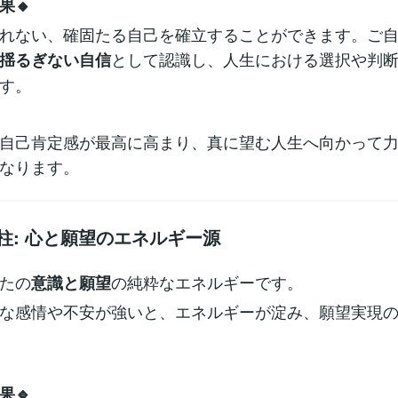
果🔸
れない、確固たる自己を確立することができます。ご
として認識し、人生における選択や判
揺るぎない自信
す。
自己肯定感が最高に高まり、真に望む人生へ向かって
なります。
の柱: 心と願望のエネルギー源
たの
の純粋なエネルギーです。
意識と願望
な感情や不安が強いと、エネルギーが淀み、願望実現
果🔹