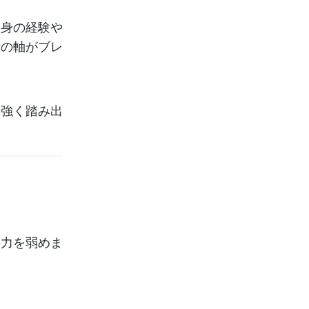
自身の経験や
断の軸がブレ
力強く踏み出
の力を弱めま