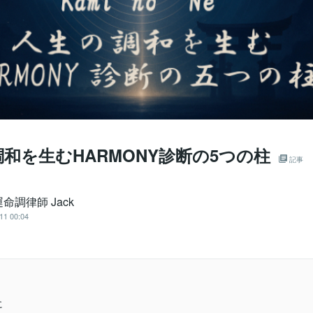
和を生むHARMONY診断の5つの柱
記事
命調律師 Jack
11 00:04
に