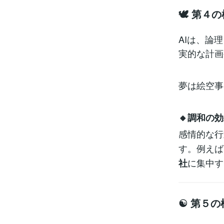
🕊️ 第４
AIは、論
実的な計画
夢は絵空事
🔸調和の効
感情的な行
す。例えば
に集中す
社
☯️ 第５