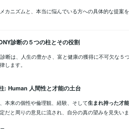
メカニズムと、本当に悩んでいる方への具体的な提案
RMONY診断の５つの柱とその役割
NY診断は、人生の豊かさ、富と健康の獲得に不可欠な５
律します。
の柱: Human 人間性と才能の土台
、本来の個性や倫理観、経験、そして
生まれ持った才
定だと周りの意見に流され、自分の真の望みを見失い