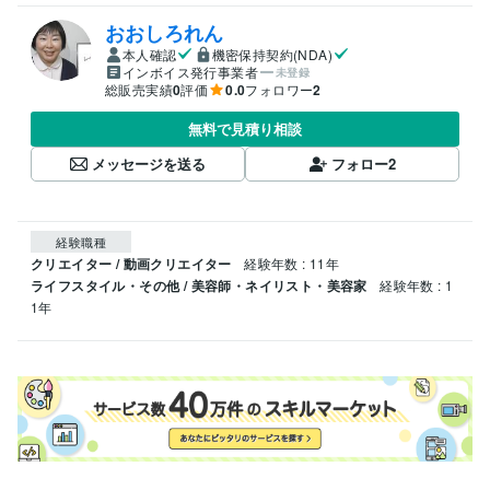
おおしろれん
本人確認
機密保持契約(NDA)
インボイス発行事業者
未登録
総販売実績
0
評価
0.0
フォロワー
2
無料で見積り相談
メッセージを送る
フォロー
2
経験職種
クリエイター / 動画クリエイター
経験年数 : 11年
ライフスタイル・その他 / 美容師・ネイリスト・美容家
経験年数 : 1
1年