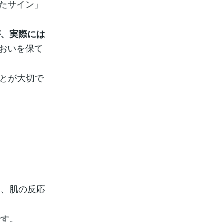
きたサイン」
が、実際には
るおいを保て
ことが大切で
も、肌の反応
です。