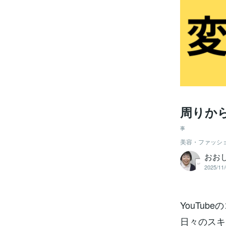
周りか
事
美容・ファッシ
おお
2025/11/
YouTu
日々のスキ