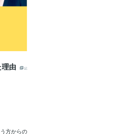
た理由
記
いう方からの