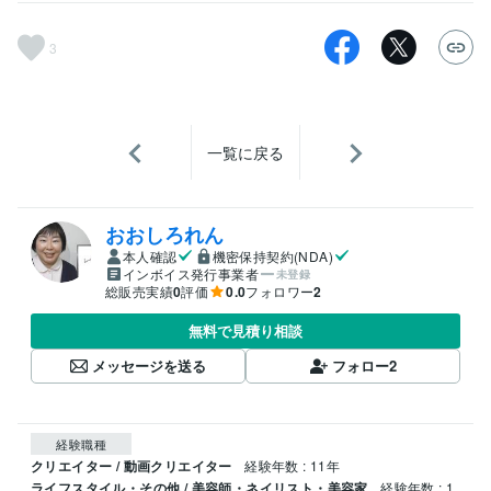
3
一覧に戻る
おおしろれん
本人確認
機密保持契約(NDA)
インボイス発行事業者
未登録
総販売実績
0
評価
0.0
フォロワー
2
無料で見積り相談
メッセージを送る
フォロー
2
経験職種
クリエイター / 動画クリエイター
経験年数 : 11年
ライフスタイル・その他 / 美容師・ネイリスト・美容家
経験年数 : 1