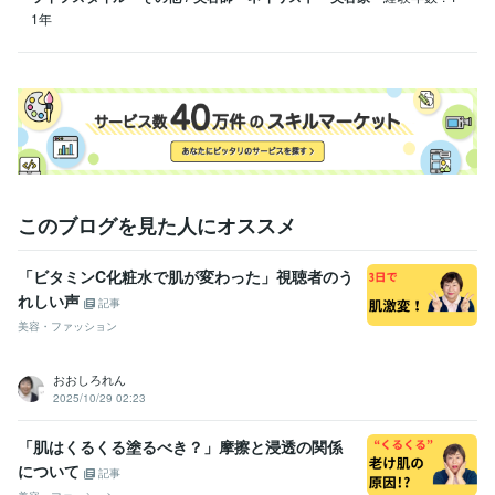
1年
このブログを見た人にオススメ
「ビタミンC化粧水で肌が変わった」視聴者のう
れしい声
記事
美容・ファッション
おおしろれん
2025/10/29 02:23
「肌はくるくる塗るべき？」摩擦と浸透の関係
について
記事