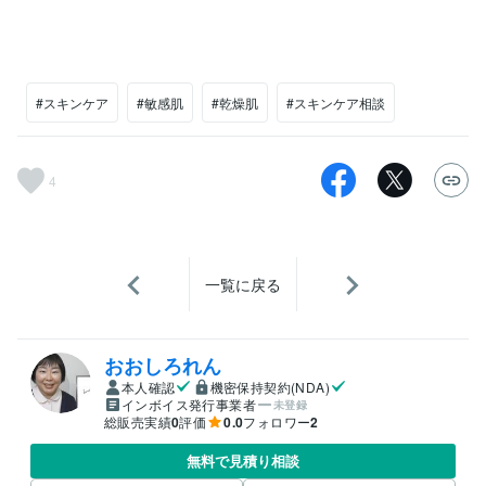
#スキンケア
#敏感肌
#乾燥肌
#スキンケア相談
4
一覧に戻る
おおしろれん
本人確認
機密保持契約(NDA)
インボイス発行事業者
未登録
総販売実績
0
評価
0.0
フォロワー
2
無料で見積り相談