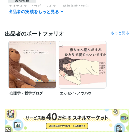
クリエイター / コピーライター
経験年数 : 20年
出品者の実績をもっと見る
クリエイター / ライター・編集
経験年数 : 20年
資格・検定
ワープロ検定2級
取得年 : 1996年
出品者のポートフォリオ
もっと見る
日商簿記検定1級
取得年 : 1997年
普通自動車第一種運転免許
取得年 : 2001年
上級心理カウンセラー
取得年 : 2016年
ビジネス・クリエイティブツール
Word:30年
Excel:30年
Google ドキュメント:3年
Google スプレッドシート:0年
Canva:0年
得意分野
ライティング・翻訳
コピーライティング、エッセイスト
心理学・哲学ブログ
エッセイ×ノウハウ