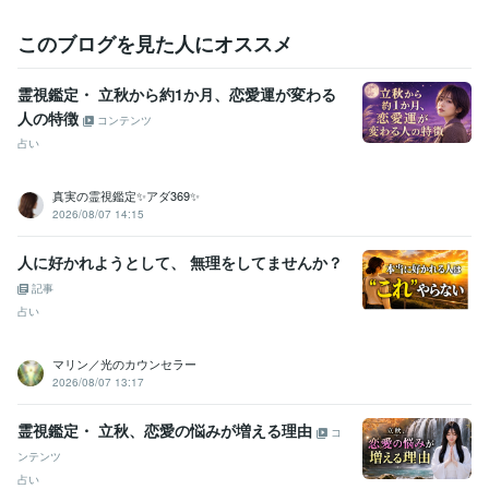
このブログを見た人にオススメ
霊視鑑定・ 立秋から約1か月、恋愛運が変わる
人の特徴
コンテンツ
占い
真実の霊視鑑定✨アダ369✨
2026/08/07 14:15
人に好かれようとして、 無理をしてませんか？
記事
占い
マリン／光のカウンセラー
2026/08/07 13:17
霊視鑑定・ 立秋、恋愛の悩みが増える理由
コ
ンテンツ
占い