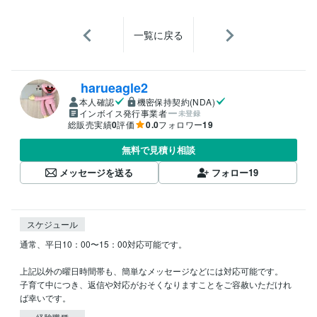
一覧に戻る
harueagle2
本人確認
機密保持契約(NDA)
インボイス発行事業者
未登録
総販売実績
0
評価
0.0
フォロワー
19
無料で見積り相談
メッセージを送る
フォロー
19
スケジュール
通常、平日10：00〜15：00対応可能です。

上記以外の曜日時間帯も、簡単なメッセージなどには対応可能です。

子育て中につき、返信や対応がおそくなりますことをご容赦いただけれ
ば幸いです。
経験職種