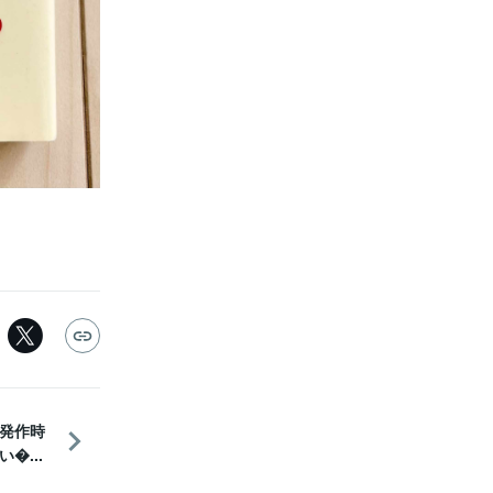
発作時
...