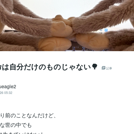
命は自分だけのものじゃない🌳
記事
eagle2
26 05:32
り前のことなんだけど、
な世の中でも