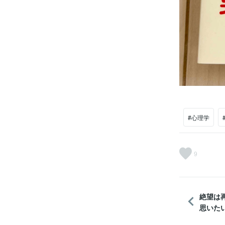
#心理学
9
絶望は
思いたい