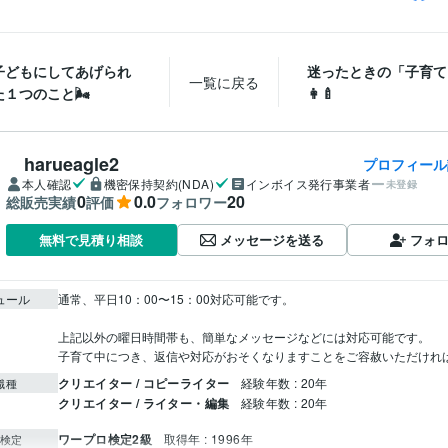
子どもにしてあげられ
迷ったときの「子育て
一覧に戻る
１つのこと🌬️
👩‍🍼
harueagle2
プロフィール
本人確認
機密保持契約(NDA)
インボイス発行事業者
未登録
0
0.0
20
総販売実績
評価
フォロワー
メッセージを送る
フォ
無料で見積り相談
ュール
通常、平日10：00〜15：00対応可能です。

上記以外の曜日時間帯も、簡単なメッセージなどには対応可能です。

子育て中につき、返信や対応がおそくなりますことをご容赦いただけれ
クリエイター / コピーライター
経験年数 : 20年
職種
クリエイター / ライター・編集
経験年数 : 20年
ワープロ検定2級
取得年 : 1996年
検定