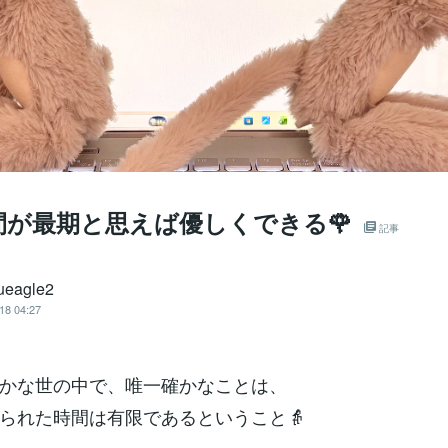
間が最期と思えば優しくできる🌹
記事
eagle2
18 04:27
かな世の中で、唯一確かなことは、
られた時間は有限であるということ👵