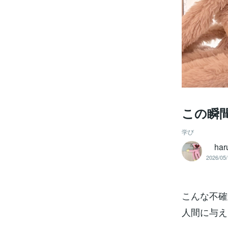
この瞬
学び
haru
2026/05/
こんな不確
人間に与え