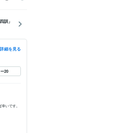
四訓」
詳細を見る
ロー
20
ば幸いです。