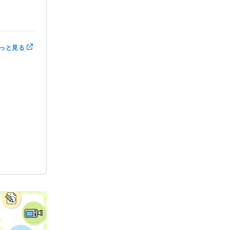
ート:0年
っと見る