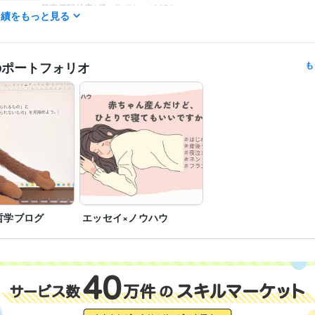
日商簿記検定1級
取得年 : 1997年
実績をもっと見る
普通自動車第一種運転免許
取得年 : 2001年
上級心理カウンセラー
取得年 : 2016年
Word:30年
Excel:30年
Google ドキュメント:3年
Google スプレッドシ
クリエイ
のポートフォリオ
も
ツール
Canva:0年
ライティング・翻訳
コピーライティング、エッセイスト
分野
哲学ブログ
エッセイ×ノウハウ