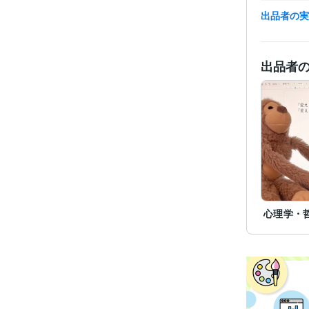
出品者の
ビジネス・
出品者
ティブ
得意
心理学・