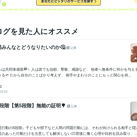
ログを見た人にオススメ
局みんなとどうなりたいのか🤔
記事
ルは共同体感覚🏁✨ 人は誰でも信頼、尊敬、感謝など、 他者へ無条件に何かを与え
る🌱 だから自分のことばかり考えず、 相手やまわりのことにもっと関心を持...
2
02:22
段階【第5段階】無能の証明🌳
記事
題行動の5段階』子どもや部下など人間の問題行動には、それが向けられる相手と隠
のあった行動だけを注意しても解決しない🙂‍↔️背後に働く心理や目的を読み取り、...