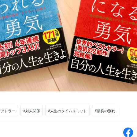
#アドラー
#対人関係
#人生のタイムリミット
#最良の別れ