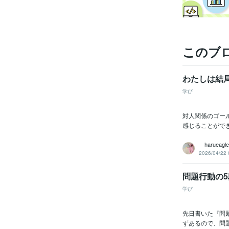
このブ
わたしは結
学び
対人関係のゴー
感じることができ
harueagle
2026/04/22 
問題行動の5
学び
先日書いた『問
ずあるので、問題