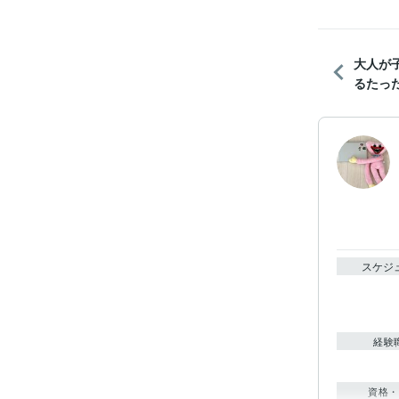
大人が
るたった
スケジ
経験
資格・