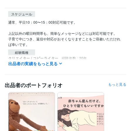
スケジュール
通常、平日10：00〜15：00対応可能です。

上記以外の曜日時間帯も、簡単なメッセージなどには対応可能です。

子育て中につき、返信や対応がおそくなりますことをご容赦いただけれ
ば幸いです。
経験職種
クリエイター / コピーライター
経験年数 : 20年
出品者の実績をもっと見る
クリエイター / ライター・編集
経験年数 : 20年
資格・検定
ワープロ検定2級
取得年 : 1996年
出品者のポートフォリオ
もっと見る
日商簿記検定1級
取得年 : 1997年
普通自動車第一種運転免許
取得年 : 2001年
上級心理カウンセラー
取得年 : 2016年
ビジネス・クリエイティブツール
Word:30年
Excel:30年
Google ドキュメント:3年
Google スプレッドシート:0年
Canva:0年
得意分野