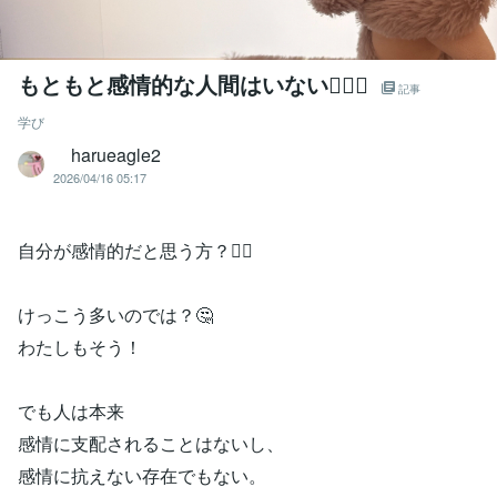
もともと感情的な人間はいない🤸🏼‍♀️
記事
学び
harueagle2
2026/04/16 05:17
自分が感情的だと思う方？🙋‍♀️
けっこう多いのでは？🤔
わたしもそう！
でも人は本来
感情に支配されることはないし、
感情に抗えない存在でもない。