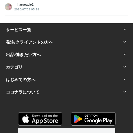
harueagle2
2026/07/09 05:29