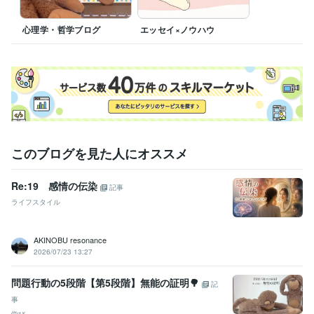
ライティング・翻訳
コピーライティング、エッセイスト
心理学・哲学ブログ
エッセイ×ノウハウ
このブログを見た人にオススメ
Re:19 感情の伝染
記事
ライフスタイル
AKINOBU resonance
2026/07/23 13:27
問題行動の5段階【第5段階】無能の証明🌳
記
事