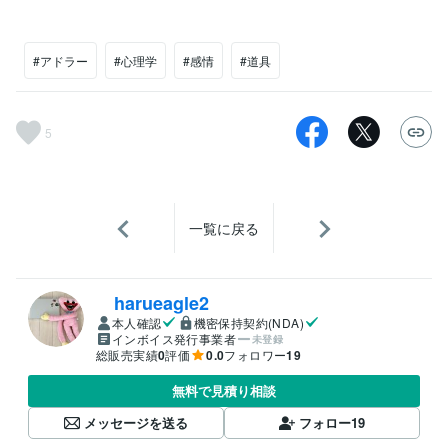
#アドラー
#心理学
#感情
#道具
5
一覧に戻る
harueagle2
本人確認
機密保持契約(NDA)
インボイス発行事業者
未登録
総販売実績
0
評価
0.0
フォロワー
19
無料で見積り相談
メッセージを送る
フォロー
19