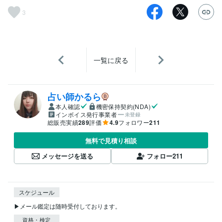
3
一覧に戻る
占い師かるら
本人確認
機密保持契約(NDA)
インボイス発行事業者
未登録
総販売実績
289
評価
4.9
フォロワー
211
無料で見積り相談
メッセージを送る
フォロー
211
スケジュール
▶メール鑑定は随時受付しております。
資格・検定