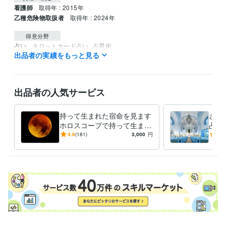
看護師
取得年 : 2015年
乙種危険物取扱者
取得年 : 2024年
得意分野
占い
タロットカード占い
占星術
出品者の実績をもっと見る
占い
悩み相談
資格取得のアドバイス
恋愛
結婚
離婚
仕事
人生
健康
転職
悩み相談・カウンセリング
悩み相談
仕事
恋愛
転職
進学
不安
カウンセリング
悩み相談
愚痴
話し相手
看護師
出品者の人気サービス
語学力
持って生まれた宿命を見ます
さっ
英語
日常会話レベル
ホロスコープで持って生まれ
占い
た宿命を紐解きます。
感じ
4.9
(181)
3,000
円
4.9
を受