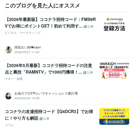
このブログを見た人にオススメ
【2026年最新版】ココナラ招待コード：FMS9R
Vでお得にポイントGET！初めて利用す...
記事
ビジネス・マーケティング
現役占い師✱kaori
2026/05/27 11:00
【2026年5月最新】ココナラ招待コードの注意
点と裏技「RAMNTV」で1000円獲得！...
記事
マネー・副業
お金のプロFPらいでキャッシュレス家計簿
2024/02/04 14:59
ココナラの友達招待コード【Q4DCR3】でお得
に！やり方も解説
記事
コラム