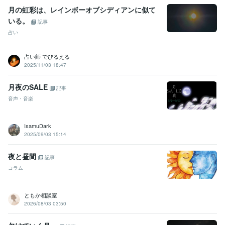
月の虹彩は、レインボーオブシディアンに似て
いる。
記事
占い
占い師 でびるえる
2025/11/03 18:47
月夜のSALE
記事
音声・音楽
IsamuDark
2025/09/03 15:14
夜と昼間
記事
コラム
ともか相談室
2026/08/03 03:50