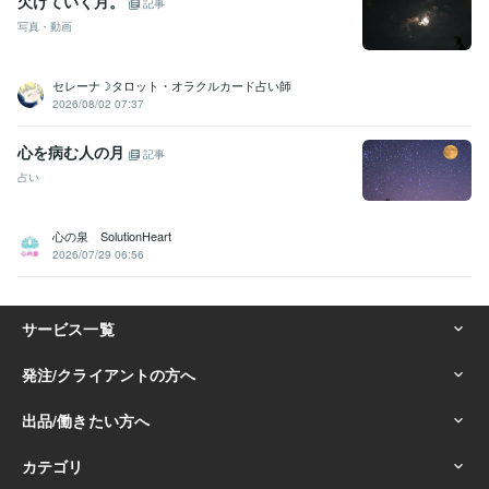
欠けていく月。
記事
写真・動画
セレーナ☽タロット・オラクルカード占い師
2026/08/02 07:37
心を病む人の月
記事
占い
心の泉 SolutionHeart
2026/07/29 06:56