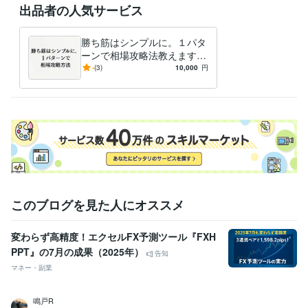
出品者の人気サービス
勝ち筋はシンプルに。１パタ
ーンで相場攻略法教えます
投資歴１３年専業トレーダー
-
(3)
10,000
円
ママによるシンプルFXトレ
ード法
このブログを見た人にオススメ
変わらず高精度！エクセルFX予測ツール『FXH
PPT』の7月の成果（2025年）
告知
マネー・副業
鳴戸R