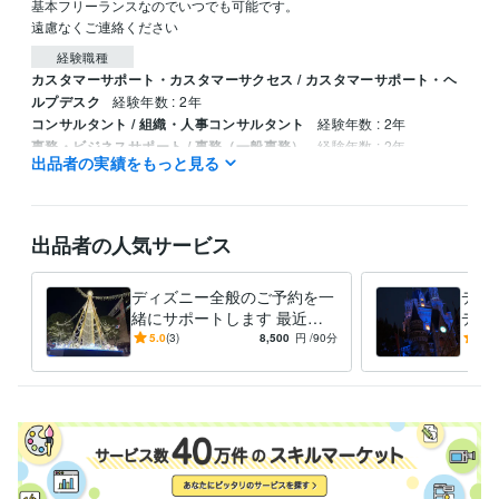
基本フリーランスなのでいつでも可能です。

遠慮なくご連絡ください
経験職種
カスタマーサポート・カスタマーサクセス / カスタマーサポート・ヘ
ルプデスク
経験年数 : 2年
コンサルタント / 組織・人事コンサルタント
経験年数 : 2年
事務・ビジネスサポート / 事務（一般事務）
経験年数 : 2年
出品者の実績をもっと見る
人事 / 新卒採用
経験年数 : 2年
人事 / 中途採用
経験年数 : 2年
職歴
出品者の人気サービス
株式会社リブ
2021年7月 ~ 2023年12月
株式会社オータパブリケイションズ
2017年10月 ~ 2018年5月
ディズニー全般のご予約を一
ディ
株式会社ＴＫＰ
2016年1月 ~ 2017年9月
緒にサポートします 最近分
ディ
株式会社三越伊勢丹 伊勢丹立川店
2012年10月 ~ 2016年8月
かりにくくなったディズニー
答え
5.0
(3)
8,500
円
/90分
5.0
株式会社リテイルネットワークス
2008年3月 ~ 2011年10月
予約、全面サポートします！
株式会社オリエンタルランド
2002年10月 ~ 2011年8月
株式会社日野自動車
1999年3月 ~ 2001年9月
資格・検定
ビジネス実務マナー検定（実務検定）
取得年 : 2014年
得意分野