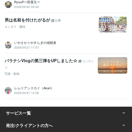
RyouPー部屋主ー
2026/04/30 05:53
男は名前を付けたがるが
記事
エンタメ・趣味
いやさか☆やすらぎの傾聴者
2026/04/27 17:37
バラナシVlogの第三弾をUPしました☆
コンテン
ツ
写真・動画
レムリアンスカイ（Akari）
2026/04/27 12:39