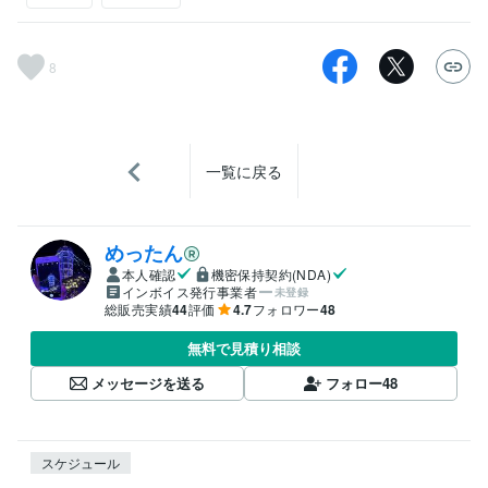
8
一覧に戻る
めったん
本人確認
機密保持契約(NDA)
インボイス発行事業者
未登録
総販売実績
44
評価
4.7
フォロワー
48
無料で見積り相談
メッセージを送る
フォロー
48
スケジュール