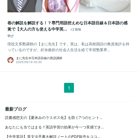
巷の解説を解説する！？専門用語控えめな日本語目線＆日本語の感
覚で【大人の方も使える中学英...
告知
学び
現役文系塾講師の【まに先生】です。実は、私は高校国語の教員免許を持
っているのですが、紆余曲折の社会人生活を経て学習塾業界...
まに先生＠日本語目線の英語講師
2025/09/19 05:30
1
最新ブログ
読書感想文の【夏休みのラスボス化】を防ぐ7つのヒント...
あなたにも当てはまる？英語学習の効果が今一つ実感でき...
【中学英語】英文法手書き解説ノートのPDF販売をココ...