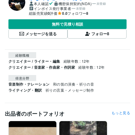
本人確認
機密保持契約(NDA)
未登録
インボイス発行事業者
未登録
総販売実績
0
評価
0.0
フォロワー
8
無料で見積り相談
メッセージを送る
フォロー
8
経験職種
クリエイター / ライター・編集
経験年数 : 12年
クリエイター / 音楽家・作曲家・作詞家
経験年数 : 12年
得意分野
音楽制作・ナレーション
和の笛の演奏・祈りの音
ライティング・翻訳
祈りの言葉・メッセージ制作
出品者のポートフォリオ
もっと見る