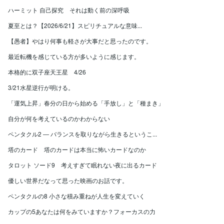
ハーミット 自己探究 それは動く前の深呼吸
夏至とは？【2026/6/21】スピリチュアルな意味...
【愚者】やはり何事も軽さが大事だと思ったのです。
最近転機を感じている方が多いように感じます。
本格的に双子座天王星 4/26
3/21水星逆行が明ける。
「運気上昇」春分の日から始める「手放し」と「種まき」
自分が何を考えているのかわからない
ペンタクル2 ― バランスを取りながら生きるというこ...
塔のカード 塔のカードは本当に怖いカードなのか
タロット ソード9 考えすぎて眠れない夜に出るカード
優しい世界だなって思った映画のお話です。
ペンタクルの8 小さな積み重ねが人生を変えていく
カップの5あなたは何をみていますか？フォーカスの力