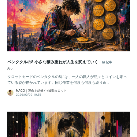
ペンタクルの8 小さな積み重ねが人生を変えていく
記事
占い
タロットカードのペンタクルの8には、一人の職人が黙々とコインを彫っ
ている姿が描かれています。同じ作業を何度も何度も繰り返...
MACO｜運命を紐解く⭐︎波動タロット
2026/03/09 10:58