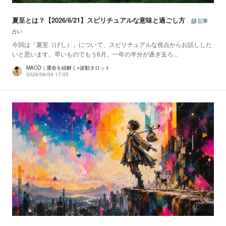
夏至とは？【2026/6/21】スピリチュアルな意味と過ごし方
記事
占い
今回は「夏至（げし）」について、スピリチュアルな視点からお話しした
いと思います。早いものでもう6月、一年の半分が過ぎ去ろ...
MACO｜運命を紐解く⭐︎波動タロット
2026/06/04 17:05