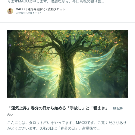
りますMACOと申します。僭越ながら、今日も私の独り言...
MACO｜運命を紐解く⭐︎波動タロット
2026/03/20 10:17
「運気上昇」春分の日から始める「手放し」と「種まき」
記事
占い
こんにちは。タロット占いをやってます、MACOです。ご覧くださりあり
がとうございます。3月20日は「春分の日」。占星術で...