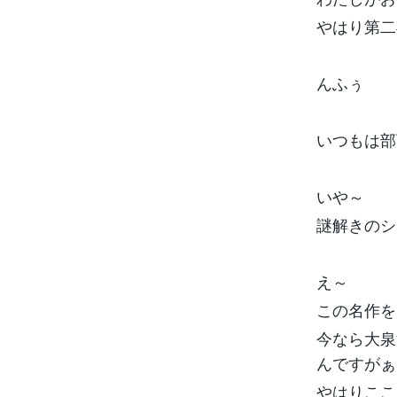
やはり第二
んふぅ
いつもは部
いや～
謎解きのシ
え～
この名作を
今なら大泉
んですがぁ
やはりここ