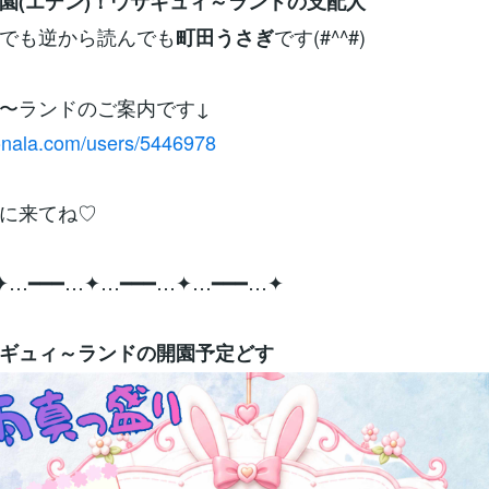
園(エデン)！ウサギュィ～ランドの支配人
でも逆から読んでも
です(#^^#)
町田うさぎ
〜ランドのご案内です↓
conala.com/users/5446978
に来てね♡
✦…━━━…✦…━━━…✦…━━━…✦
ギュィ～ランドの開園予定どす