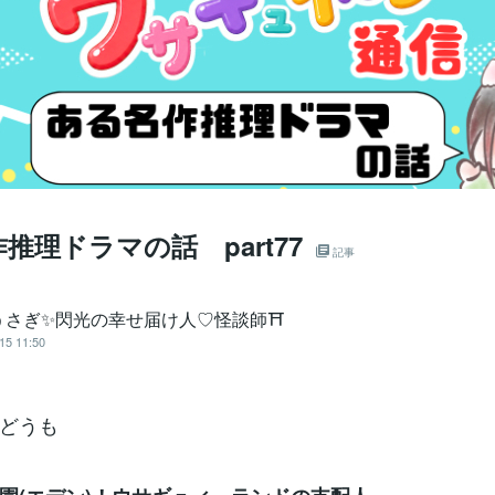
推理ドラマの話 part77
記事
うさぎ✨閃光の幸せ届け人♡怪談師⛩️
15 11:50
どうも