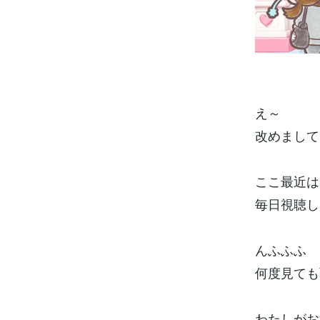
え～
改めまして
ここ最近は
毎日視聴し
んふふふ
何度見ても
わたしがお