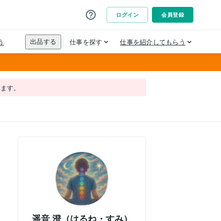
れます。
遥音 澄（はるね・すみ）