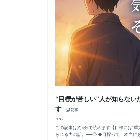
“目標が苦しい”人が知らないた
す
記事
コラム
この記事は約4分で読めます【目標には“重
られる力の話。──🧐 ◆目標って、本当に