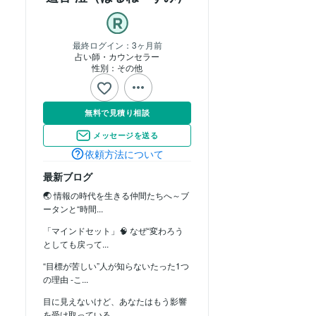
最終ログイン：
3ヶ月前
占い師・カウンセラー
性別：その他
無料で見積り相談
メッセージを送る
依頼方法について
最新ブログ
🌏 情報の時代を生きる仲間たちへ～ブ
ータンと“時間...
「マインドセット」🧠 なぜ“変わろう
としても戻って...
“目標が苦しい”人が知らないたった1つ
の理由 -こ...
目に見えないけど、あなたはもう影響
を受け取っている…...