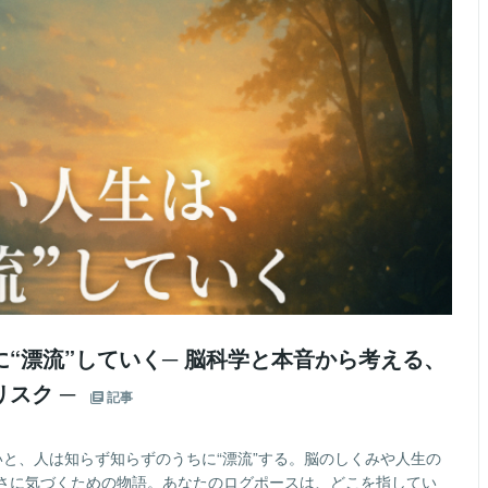
“漂流”していく─ 脳科学と本音から考える、
スク ─
記事
と、人は知らず知らずのうちに“漂流”する。脳のしくみや人生の
さに気づくための物語。あなたのログポースは、どこを指してい