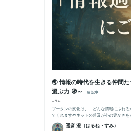
🌏 情報の時代を生きる仲間
選ぶ力 🧭～
記事
コラム
ブータンの変化は、「どんな情報にふれる
てくれます🌱ネットの普及が心の豊かさをゆ
遥音 澄（はるね・すみ）