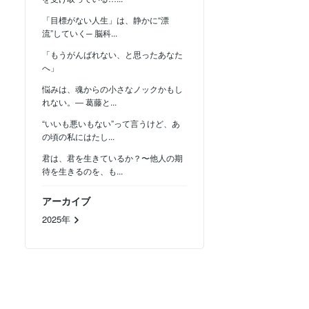
「目標がない人生」は、静かに“漂
流”していく─ 脳科...
「もうがんばれない、と思ったあなた
へ」
悩みは、魂からの小さなノックかもし
れない。― 葛藤と...
“いいも悪いもない”って言うけど、あ
の頃の私にはたし...
君は、君を生きているか？〜他人の期
待を生きるのを、も...
アーカイブ
2025年