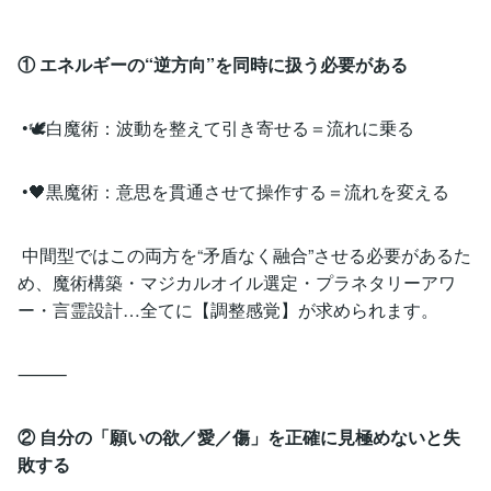
① エネルギーの“逆方向”を同時に扱う必要がある
•🕊️白魔術：波動を整えて引き寄せる＝流れに乗る
•🖤黒魔術：意思を貫通させて操作する＝流れを変える
中間型ではこの両方を“矛盾なく融合”させる必要があるた
め、魔術構築・マジカルオイル選定・プラネタリーアワ
ー・言霊設計…全てに【調整感覚】が求められます。
⸻
② 自分の「願いの欲／愛／傷」を正確に見極めないと失
敗する