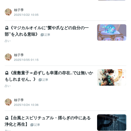
柚子季
2025/10/22 10:05
🔮《マジカルオイルに“髪や爪などの自分の一
部”を入れる意味》
記事
占い
柚子季
2025/10/05 01:15
🔮《座敷童子＝必ずしも幸運の存在..では無いか
もしれません。》
記事
占い
柚子季
2025/10/24 10:36
🔮【台風とスピリチュアル・揺らぎの中にある
浄化と再生】
記事
占い