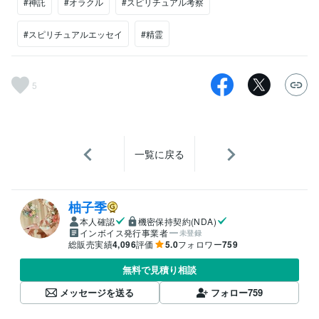
#神託
#オラクル
#スピリチュアル考察
#スピリチュアルエッセイ
#精霊
5
一覧に戻る
柚子季
本人確認
機密保持契約(NDA)
インボイス発行事業者
未登録
総販売実績
4,096
評価
5.0
フォロワー
759
無料で見積り相談
メッセージを送る
フォロー
759