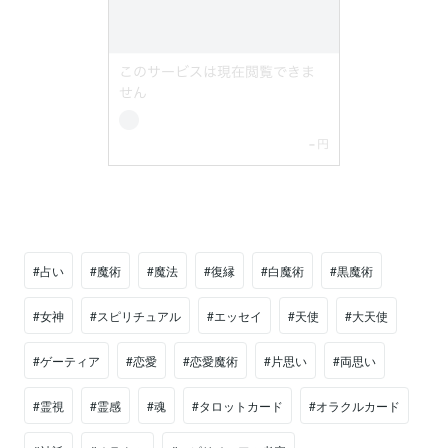
#占い
#魔術
#魔法
#復縁
#白魔術
#黒魔術
#女神
#スピリチュアル
#エッセイ
#天使
#大天使
#ゲーティア
#恋愛
#恋愛魔術
#片思い
#両思い
#霊視
#霊感
#魂
#タロットカード
#オラクルカード