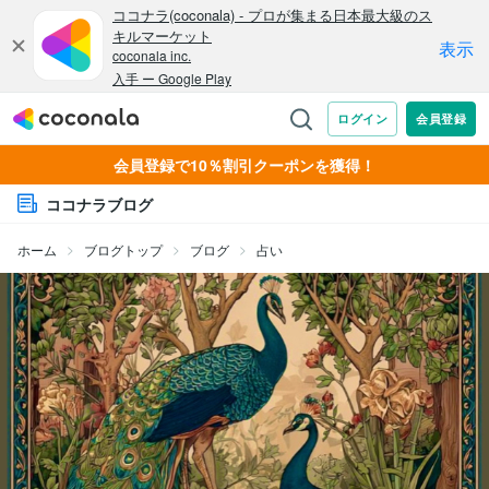
会員登録で10％割引クーポンを獲得！
ココナラブログ
ホーム
ブログトップ
ブログ
占い