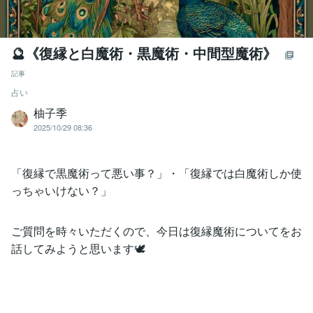
🔮《復縁と白魔術・黒魔術・中間型魔術》
記事
占い
柚子季
2025/10/29 08:36
「復縁で黒魔術って悪い事？」・「復縁では白魔術しか使
っちゃいけない？」
ご質問を時々いただくので、今日は復縁魔術についてをお
話してみようと思います🕊️