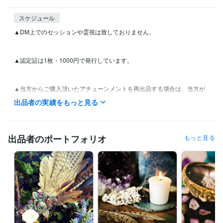
スケジュール
▲DM上でのセッションや霊視は致しておりません。

▲認定証は1枚・1000円で発行しています。

▲当方からご購入頂いたアチューンメントを再出品する場合は、当方が
現在出品しているアチューンメントの価格を下回らない様にお願い申し
出品者の実績をもっと見る
上げます。

出品者のポートフォリオ
もっと見る
得意分野
占い
アチューンメント
オーダーメイド・魂のバイブル作成します
前世リーディング(三位一体型)
YES/NO 鑑定(三位一体型)
パワース
トーンのリーディング
スピリチュアル
ヒーリング
アチューンメント
アチューメント
女神
天使
エネルギー
エンジェル
高次元
伝授
占い
【霊視鑑定】簡易リーディング