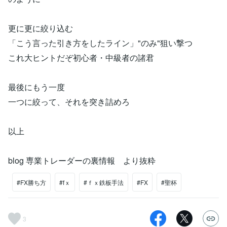
更に更に絞り込む
「こう言った引き方をしたライン」"のみ"狙い撃つ
これ大ヒントだぞ初心者・中級者の諸君
最後にもう一度
一つに絞って、それを突き詰めろ
以上
blog 専業トレーダーの裏情報 より抜粋
#FX勝ち方
#fｘ
#ｆｘ鉄板手法
#FX
#聖杯
3