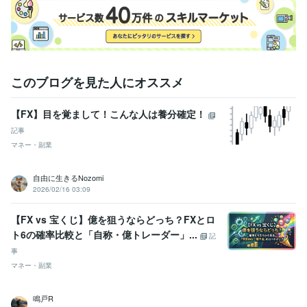
このブログを見た人にオススメ
【FX】目を覚まして！こんな人は養分確定！
記事
マネー・副業
自由に生きるNozomi
2026/02/16 03:09
【FX vs 宝くじ】億を狙うならどっち？FXとロ
ト6の確率比較と「自称・億トレーダー」...
記
事
マネー・副業
鳴戸R