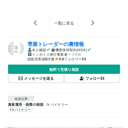
一覧に戻る
専業トレーダーの裏情報
本人確認
機密保持契約(NDA)
インボイス発行事業者
未登録
総販売実績
0
評価
0.0
フォロワー
33
無料で見積り相談
メッセージを送る
フォロー
33
得意分野
資産運用・副業の相談
fx バイナリー
FX バイナリー