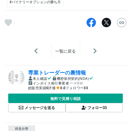
#バイナリーオプションの勝ち方
1
一覧に戻る
専業トレーダーの裏情報
本人確認
機密保持契約(NDA)
インボイス発行事業者
未登録
総販売実績
0
評価
0.0
フォロワー
33
無料で見積り相談
メッセージを送る
フォロー
33
得意分野