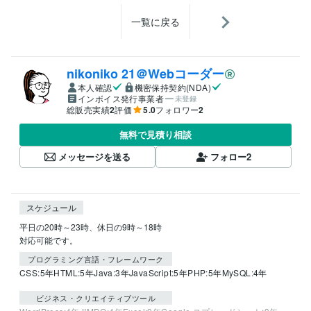
一覧に戻る
nikoniko 21＠Webコーダー
本人確認
機密保持契約(NDA)
インボイス発行事業者
未登録
総販売実績
2
評価
5.0
フォロワー
2
無料で見積り相談
メッセージを送る
フォロー
2
スケジュール
平日の20時～23時、休日の9時～18時

対応可能です。
プログラミング言語・フレームワーク
CSS:5年
HTML:5年
Java:3年
JavaScript:5年
PHP:5年
MySQL:4年
ビジネス・クリエイティブツール