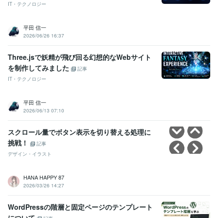
IT・テクノロジー
平田 信一
2026/06/26 16:37
Three.jsで妖精が飛び回る幻想的なWebサイト
を制作してみました
記事
IT・テクノロジー
平田 信一
2026/06/13 07:10
スクロール量でボタン表示を切り替える処理に
挑戦！
記事
デザイン・イラスト
HANA HAPPY 87
2026/03/26 14:27
WordPressの階層と固定ページのテンプレート
について