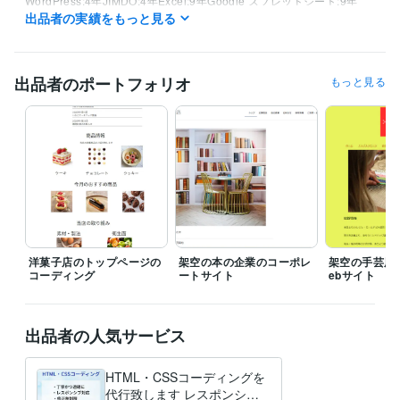
WordPress:4年
JIMDO:4年
Excel:9年
Google スプレッドシート:9年
出品者の実績をもっと見る
PowerPoint:9年
Word:9年
Canva:3年
得意分野
Web制作・HP作成・EC構築
Webサイト制作、コーディング
出品者のポートフォリオ
もっと見る
洋菓子店のトップページの
架空の本の企業のコーポレ
架空の手芸用
コーディング
ートサイト
ebサイト
出品者の人気サービス
HTML・CSSコーディングを
代行致します レスポンシブ