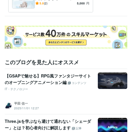
対応〇格安で丁寧かつ適確に
5.0
(2)
5,000
円
コーディング致します
このブログを見た人にオススメ
【GSAPで魅せる】RPG風ファンタジーサイト
のオープニングアニメーション編
コンテンツ
IT・テクノロジー
平田 信一
2025/11/01 12:27
Three.jsを学ぶなら避けて通れない「シェーダ
ー」とは？初心者向けに解説します
記事