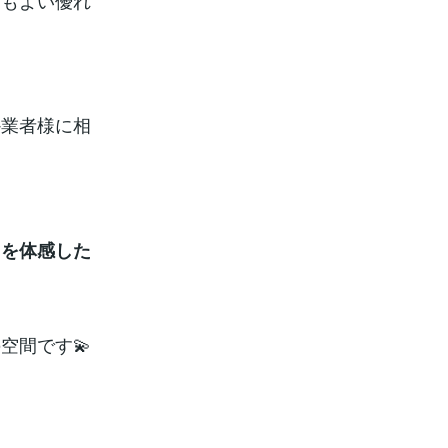
りもよい優れ
か業者様に相
さを体感した
空間です💫