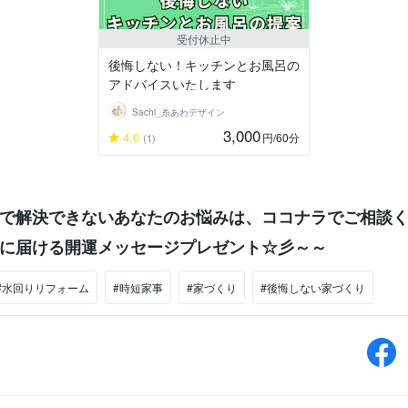
受付休止中
後悔しない！キッチンとお風呂の
アドバイスいたします
Sachi_糸あわデザイン
3,000
4.0
円
/60分
(1)
で解決できないあなたのお悩みは、ココナラでご相談
に届ける開運メッセージプレゼント☆彡～～
#水回りリフォーム
#時短家事
#家づくり
#後悔しない家づくり