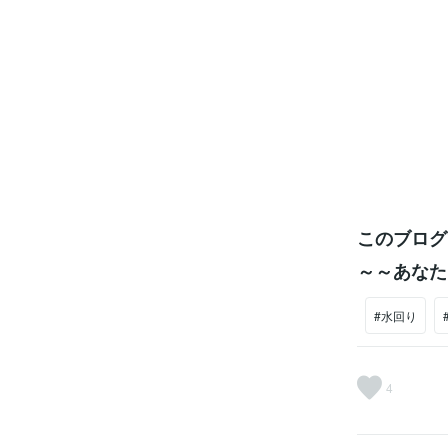
このブログ
～～あなた
#水回り
4