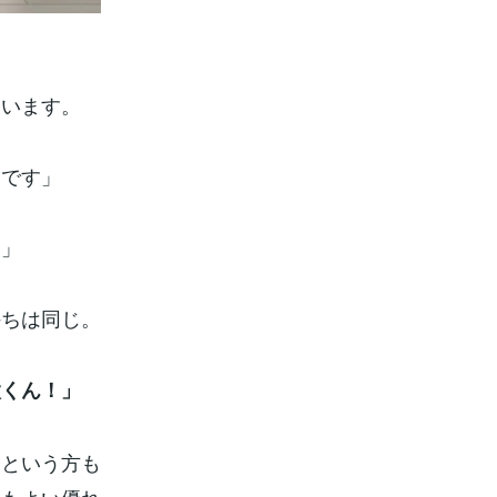
ています。
んです」
す」
持ちは同じ。
太くん！」
るという方も