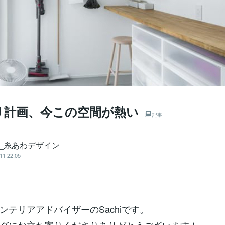
り計画、今この空間が熱い
記事
hi_糸あわデザイン
11 22:05
ンテリアアドバイザーのSachiです。