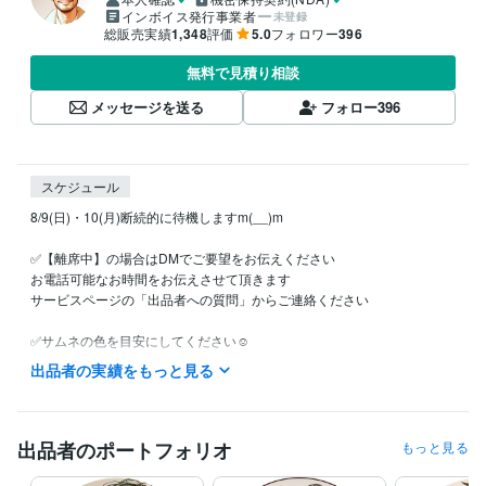
インボイス発行事業者
未登録
総販売実績
1,348
評価
5.0
フォロワー
396
無料で見積り相談
メッセージを送る
フォロー
396
スケジュール
8/9(日)・10(月)断続的に待機しますm(__)m

✅【離席中】の場合はDMでご要望をお伝えください

お電話可能なお時間をお伝えさせて頂きます

サービスページの「出品者への質問」からご連絡ください

✅サムネの色を目安にしてください☺️

　・オールジャンルで話す関西弁で雑談は「黄色」

出品者の実績をもっと見る
　・思いやりを感じて安心したい時は「青」

　・優しく愛ある（厳しい？）アドバイスが必要な時は「赤」

✅ご要望頂ければ深夜・早朝も可能です

出品者のポートフォリオ
もっと見る
（DMでお問い合わせください）
