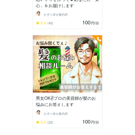
心」をお届けします
かず☆幸せ案内所
100
5.0
円
/分
(45)
男女OK✌️プロの美容師が髪のお
悩みにお答えします
かず☆幸せ案内所
100
5.0
円
/分
(22)