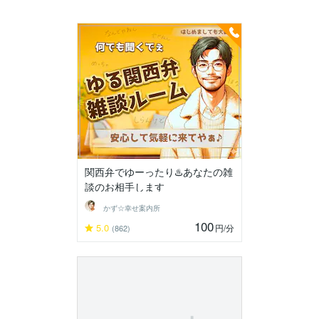
関西弁でゆーったり♨️あなたの雑
談のお相手します
かず☆幸せ案内所
100
5.0
円
/分
(862)