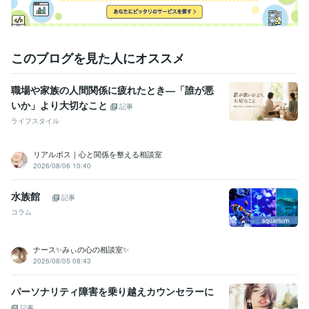
人事 / 人材開発・人材育成・研修
経験年数 : 22年
ライフスタイル・その他 / 美容師・ネイリスト・美容家
経験年数 : 3
6年
ライフスタイル・その他 / カウンセラー・コーチ
経験年数 : 2年
このブログを見た人にオススメ
職歴
職場や家族の人間関係に疲れたとき―「誰が悪
美容室勤務
2000年3月 ~ 現在
いか」より大切なこと
店長就任
2000年3月 ~ 2005年2月
記事
ヨーロッパ留学
2005年3月 ~ 2005年9月
ライフスタイル
美容室創業
2006年2月 ~ 現在
研修講師
2000年3月 ~ 現在
リアルボス｜心と関係を整える相談室
美容室2店舗目出店
2010年11月 ~ 現在
2026/08/06 10:40
美容室3店舗目出店
2012年2月 ~ 現在
FC展開
2010年3月 ~ 現在
水族館
記事
執筆活動
2022年9月 ~ 2022年10月
2022年12月 ~ 2023年2月
コラム
心理カウンセラー
2023年3月 ~ 現在
ココナラ相談員
2023年7月 ~ 現在
ナース✨みぃの心の相談室✨
受賞歴
2026/08/05 08:43
Amazonkindleにて電子書籍2冊目出版
Amazonkindleにて電子書籍1
冊目出版
研修講師開始
人気者の「聞く力」
「幸せ」って何なん？
パーソナリティ障害を乗り越えカウンセラーに
☆令和版　美容室攻略マニュアル
イキイキ社員が育つ「3つの方
記事