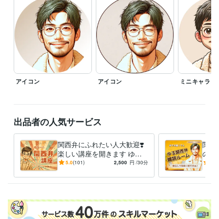
✅ブログ書いてます

（2026年1月現在　約470記事）

✅コンテンツ一覧になります↓

https://coconala.com/blogs/524717/628046

ーーーーーーーーーーーーーーー

⭐️関西弁に抵抗があればおっしゃってください。

アイコン
アイコン
ミニキャラ
　標準語でがんばってみます^_^

⭐️事前にお名前・ニックネーム等教えて

　頂けるとお話ししやすいと思います

出品者の人気サービス
　僕の事は「かず」「かずくん」など

　呼びやすいよう呼んで頂ければと思います

関西弁にふれたい人大歓迎❣️
関西
⭐️敬語・タメ口等　ご希望をおっしゃってください

楽しい講座を開きます ゆる
の雑
ーい関西弁の僕が…優し〜く
談・
5.0
(101)
2,500
円
/30分
5.0
⭐️その他ご質問等ございましたら

関西弁を伝授する講座やでぇ
K☘
　お気軽にメッセージ頂ければと思います

⤴️
よ〜
よろしくお願いします✨
経験職種
経営・マネジメント / 経営者・CEO・COO
経験年数 : 25年