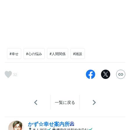
#幸せ
#心の悩み
#人間関係
#雑談
32
一覧に戻る
かず☆幸せ案内所
本人確認
機密保持契約(NDA)