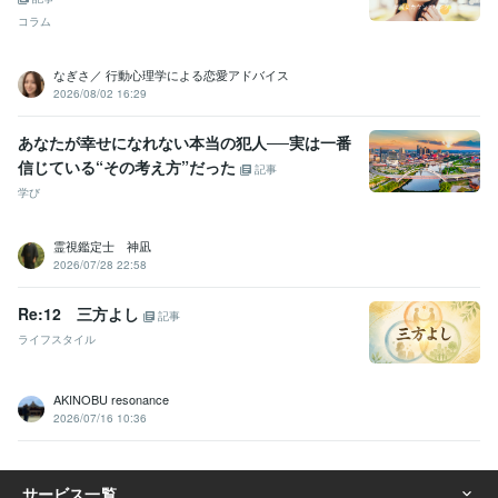
法」
幸せのロードマップ（ワークシート）
なぜか好かれる人　なぜ
か嫌われる人
「変わりたい」と考えてる人へ
心が楽になる意識　〜
コラム
51対49〜
続・人気者の「聞く力」
うまいこといかのはあんたのせ
いや
電話相談で「選ばれる人になる！」
なぎさ／ 行動心理学による恋愛アドバイス
2026/08/02 16:29
ビジネス・クリエイティブツール
Excel:20年
Word:20年
PowerPoint:20年
WordPress:3年
あなたが幸せになれない本当の犯人──実は一番
PowerDirector:10年
Canva:0年
信じている“その考え方”だった
記事
得意分野
学び
悩み相談・カウンセリング
⭐️雑談・相談・世間話し
⭐️これまでのご
相談について
⭐️人間関係
⭐️ネガティブ・マイナス思考
⭐️愛情もって
霊視鑑定士 神凪
安心をお届け
⭐️AB型双子座の見方・捉え方・考え方
⭐️たくさんの失
2026/07/28 22:58
敗経験が僕の引き出し
⭐️自分の長所・強みを活かす考え方
⭐️人生を
豊かに！コーチングメニュー各種
⭐️ゆるーい関西弁講座
Re:12 三方よし
記事
雑談
相談
世間話
自己肯定感
自信
ネガティブ
マイナス思考
ライフスタイル
電話相談
コーチング
住まい・美容・生活相談
⭐️男女、髪のお悩みにお答えします
⭐️美容
室の過ごし方
⭐️美容師と楽しく雑談
AKINOBU resonance
#美容師
#美容室
#髪のお悩み
#ヘアケア
#シャンプー選び
2026/07/16 10:36
#コミュニケーション
#電話相談
#ビデオチャット