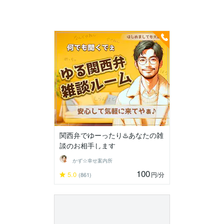
関西弁でゆーったり♨️あなたの雑
談のお相手します
かず☆幸せ案内所
100
5.0
円
/分
(861)