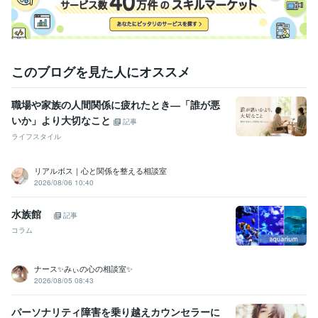
経営・マネジメント / 経営者・CEO・COO
経験年数 : 25年
人事 / 人材開発・人材育成・研修
経験年数 : 22年
ライフスタイル・その他 / 美容師・ネイリスト・美容家
経験年数 : 3
6年
ライフスタイル・その他 / カウンセラー・コーチ
経験年数 : 2年
このブログを見た人にオススメ
職歴
職場や家族の人間関係に疲れたとき―「誰が悪
美容室勤務
2000年3月 ~ 現在
いか」より大切なこと
店長就任
2000年3月 ~ 2005年2月
記事
ヨーロッパ留学
2005年3月 ~ 2005年9月
ライフスタイル
美容室創業
2006年2月 ~ 現在
研修講師
2000年3月 ~ 現在
リアルボス｜心と関係を整える相談室
美容室2店舗目出店
2010年11月 ~ 現在
2026/08/06 10:40
美容室3店舗目出店
2012年2月 ~ 現在
FC展開
2010年3月 ~ 現在
水族館
記事
執筆活動
2022年9月 ~ 2022年10月
2022年12月 ~ 2023年2月
コラム
心理カウンセラー
2023年3月 ~ 現在
ココナラ相談員
2023年7月 ~ 現在
ナース✨みぃの心の相談室✨
受賞歴
2026/08/05 08:43
Amazonkindleにて電子書籍2冊目出版
Amazonkindleにて電子書籍1
冊目出版
研修講師開始
人気者の「聞く力」
「幸せ」って何なん？
パーソナリティ障害を乗り越えカウンセラーに
☆令和版　美容室攻略マニュアル
イキイキ社員が育つ「3つの方