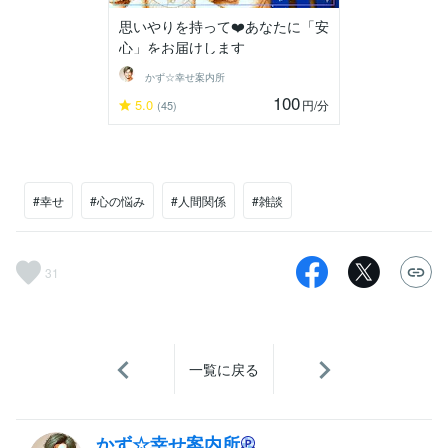
思いやりを持って❤️あなたに「安
心」をお届けします
かず☆幸せ案内所
100
5.0
円
/分
(45)
#幸せ
#心の悩み
#人間関係
#雑談
31
一覧に戻る
かず☆幸せ案内所