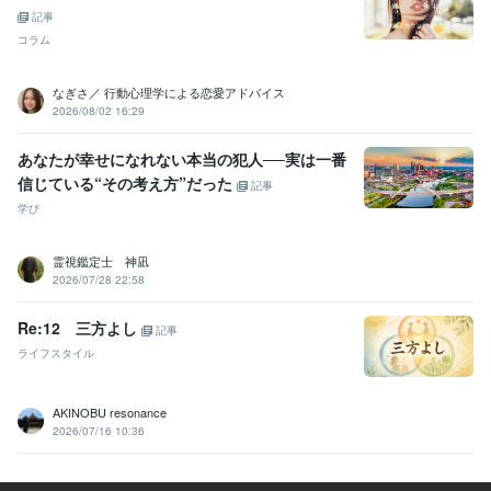
記事
法」
幸せのロードマップ（ワークシート）
なぜか好かれる人　なぜ
か嫌われる人
「変わりたい」と考えてる人へ
心が楽になる意識　〜
コラム
51対49〜
続・人気者の「聞く力」
うまいこといかのはあんたのせ
いや
電話相談で「選ばれる人になる！」
なぎさ／ 行動心理学による恋愛アドバイス
2026/08/02 16:29
ビジネス・クリエイティブツール
Excel:20年
Word:20年
PowerPoint:20年
WordPress:3年
あなたが幸せになれない本当の犯人──実は一番
PowerDirector:10年
Canva:0年
信じている“その考え方”だった
記事
得意分野
学び
悩み相談・カウンセリング
⭐️雑談・相談・世間話し
⭐️これまでのご
相談について
⭐️人間関係
⭐️ネガティブ・マイナス思考
⭐️愛情もって
霊視鑑定士 神凪
安心をお届け
⭐️AB型双子座の見方・捉え方・考え方
⭐️たくさんの失
2026/07/28 22:58
敗経験が僕の引き出し
⭐️自分の長所・強みを活かす考え方
⭐️人生を
豊かに！コーチングメニュー各種
⭐️ゆるーい関西弁講座
Re:12 三方よし
記事
雑談
相談
世間話
自己肯定感
自信
ネガティブ
マイナス思考
ライフスタイル
電話相談
コーチング
住まい・美容・生活相談
⭐️男女、髪のお悩みにお答えします
⭐️美容
室の過ごし方
⭐️美容師と楽しく雑談
AKINOBU resonance
#美容師
#美容室
#髪のお悩み
#ヘアケア
#シャンプー選び
2026/07/16 10:36
#コミュニケーション
#電話相談
#ビデオチャット