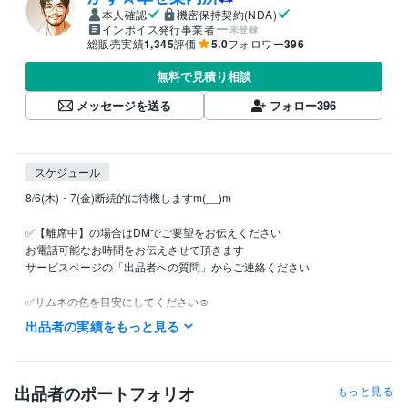
本人確認
機密保持契約(NDA)
インボイス発行事業者
未登録
総販売実績
1,345
評価
5.0
フォロワー
396
無料で見積り相談
メッセージを送る
フォロー
396
スケジュール
8/6(木)・7(金)断続的に待機しますm(__)m

✅【離席中】の場合はDMでご要望をお伝えください

お電話可能なお時間をお伝えさせて頂きます

サービスページの「出品者への質問」からご連絡ください

✅サムネの色を目安にしてください☺️

　・オールジャンルで話す関西弁で雑談は「黄色」

出品者の実績をもっと見る
　・思いやりを感じて安心したい時は「青」

　・優しく愛ある（厳しい？）アドバイスが必要な時は「赤」

✅ご要望頂ければ深夜・早朝も可能です

出品者のポートフォリオ
もっと見る
（DMでお問い合わせください）
