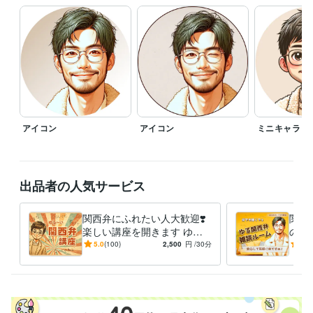
✅ブログ書いてます

（2026年1月現在　約470記事）

✅コンテンツ一覧になります↓

https://coconala.com/blogs/524717/628046

ーーーーーーーーーーーーーーー

⭐️関西弁に抵抗があればおっしゃってください。

アイコン
アイコン
ミニキャラ
　標準語でがんばってみます^_^

⭐️事前にお名前・ニックネーム等教えて

　頂けるとお話ししやすいと思います

出品者の人気サービス
　僕の事は「かず」「かずくん」など

　呼びやすいよう呼んで頂ければと思います

関西弁にふれたい人大歓迎❣️
関西
⭐️敬語・タメ口等　ご希望をおっしゃってください

楽しい講座を開きます ゆる
の雑
ーい関西弁の僕が…優し〜く
談・
5.0
(100)
2,500
円
/30分
5.0
⭐️その他ご質問等ございましたら

関西弁を伝授する講座やでぇ
K☘
　お気軽にメッセージ頂ければと思います

⤴️
よ〜
よろしくお願いします✨
経験職種