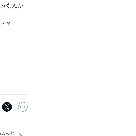
？かなんか
ね？？
【ちょっと