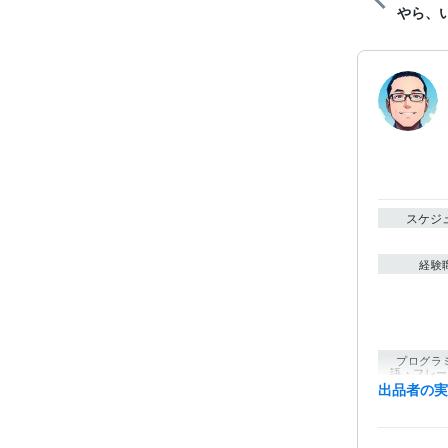
やら、い
スケジ
経験
プログラ
語・フレー
出品者の
ビジネス・
ティブ