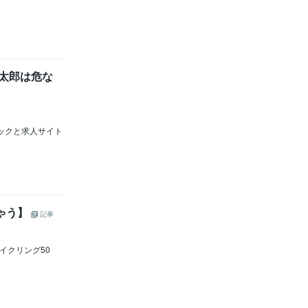
島太郎は危な
ェックと求人サイト
ちゃう】
記事
イクリング50