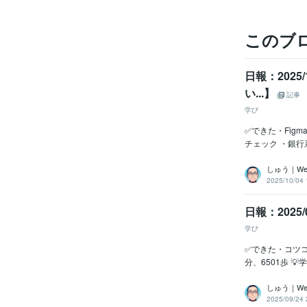
このブ
日報：202
い...】
記事
学び
✅できた・Fig
チェック ・銀行
しゅう｜W
2025/10/04 
日報：202
学び
✅できた・コツコ
分、6501歩 💡学
しゅう｜W
2025/09/24 