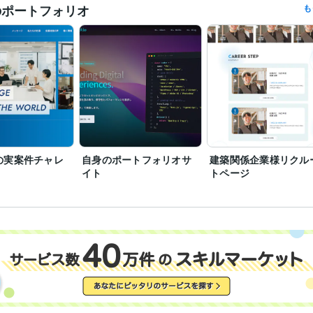
WordPress:2年
Figma:2年
XD:0年
Photoshop:0年
ツール
のポートフォリオ
も
Web制作・HP作成・EC構築
LP・WordPressサイト・テーマ
分野
早稲田大学
2000年3月 ~ 2006年2月
歴
英語
日常会話レベル
力
の実案件チャレ
自身のポートフォリオサ
建築関係企業様リクル
イト
トページ