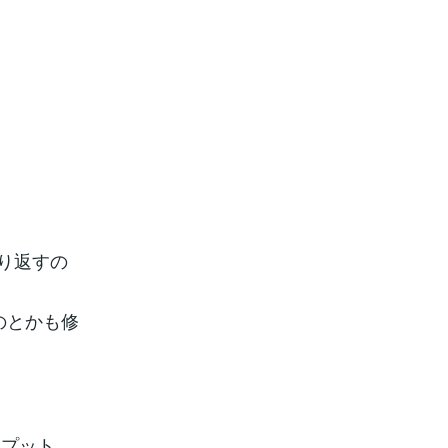
り返すの
のとかも修
トプット