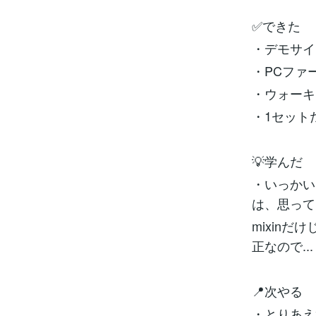
✅できた
・デモサイ
・PCファ
・ウォーキ
・1セット
💡学んだ
・いっかい
は、思って
mixin
正なので...
📍次やる
・とりあえ