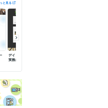
っと見る
ー
デイトラWeb制作コース
デイトラ卒業制作課題Wo
デイト
実務編の自由課題LPです
rdPressサイト【Clinic】
Word
ェ】