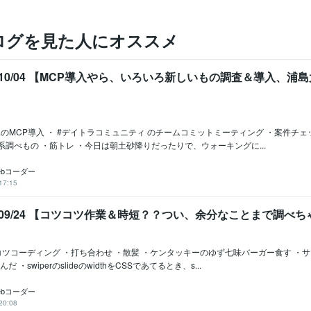
ログを見た人にオススメ
5/10/04 【MCP導入やら、いろいろ新しいもの調査＆導入、浦
maのMCP導入 ・ #デイトラコミュニティ のチームコミットミーティング ・案件チ
系調べもの ・筋トレ ・今日は朝土砂降りだったりで、ウォーキングに...
ebコーダー
17:15
5/09/24 【コツコツ作業＆時短？？つい、余分なことまで調べ
ツコーディング ・打ち合わせ ・散髪 ・ケンタッキーのゆず七味バーガー食す ・サ
んだ ・swiperのslideのwidthをCSSであてるとき、s...
ebコーダー
20:08