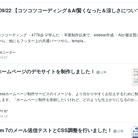
5/09/22 【コツコツコーディング＆AI賢くなった＆涼しさにつ
コーディング ・4776歩 💡学んだ ・卒業制作以来で、sidebar作成 ・AIが最近賢
、他にもフッター上の共通パーツやら... templa...
ebコーダー
19:57
ホームページのデモサイトを制作しました！
記事
Pressホームページ制作サービスのイメージを、より分かりやすくお伝えするために
します。「ホームページ制作を依頼したいけれど、どのような仕上がりになるのか...
Y 87
14:12
 Form 7のメール送信テストとCSS調整を行いました！
記事