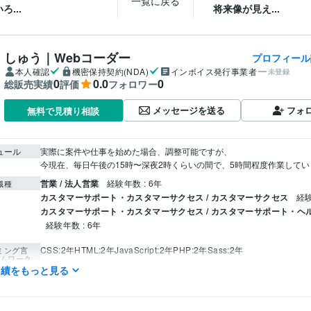
一覧に戻る
ろ...
将来像が見え...
しゅう｜Webコーダー
プロフィール
本人確認
機密保持契約(NDA)
インボイス発行事業者
未登録
0
0.0
0
総販売実績
評価
フォロワー
メッセージを送る
フォ
無料で見積り相談
ュール
実際に案件や仕事を始めた場合、調整可能ですが、

今現在、毎日午後の15時〜深夜2時くらいの間で、5時間程度作業してい
営業 / 法人営業
経験年数 : 6年
職種
カスタマーサポート・カスタマーサクセス / カスタマーサクセス
経験
カスタマーサポート・カスタマーサクセス / カスタマーサポート・ヘ
経験年数 : 6年
CSS:2年
HTML:2年
JavaScript:2年
PHP:2年
Sass:2年
ミング言
ムワーク
実績をもっと見る
WordPress:3年
Figma:2年
Adobe XD:1年
Adobe Photoshop:0年
クリエイ
ツール