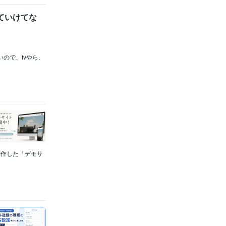
いていけてな
いので、fvやら、
制作した「デモサ