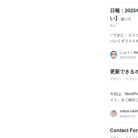
日報：202
い】
記事
学び
✅できた・コツコツ
パンくずリストやら
しゅう｜W
2025/09/22 
更新できる
デザイン・イラスト
今回は、Word
イト」をご紹介
HANA HAPP
2026/07/21 
Contact
デザイン・イラスト