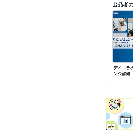
その他
出品者
得意
学
語学
デイトラ
ンジ課題