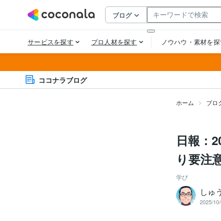
ココナラブログ
ホーム
ブロ
日報：2
り要注意
学び
しゅ
2025/10/