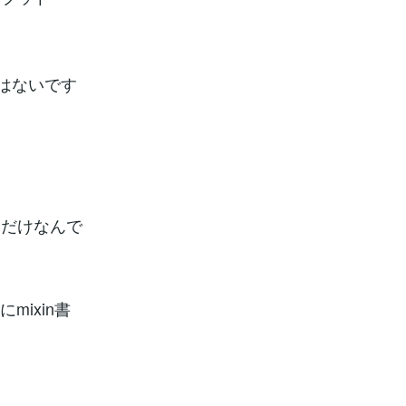
はないです
うだけなんで
ixin書