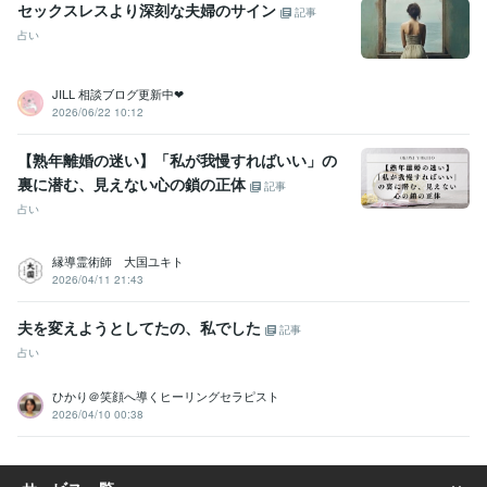
未来視
霊感霊視
遠隔透視
月読神託解読
邪気封印祓浄
天啓の札
セックスレスより深刻な夫婦のサイン
記事
銀河の叡智
波動調整
ツインレイ
鑑定
占い
占い
月詠巫女の秘儀（おまじない、儀式、祈祷）
満月の恋結び糸
月華の護符創造
月読命の導き祈祷
復縁
片思い
彼の本音
占い
浮気
縁結び
二人の未来
JILL 相談ブログ更新中❤︎
2026/06/22 10:12
学歴
神社
2011年3月 ~ 2014年2月
神社
2014年3月 ~ 2017年2月
【熟年離婚の迷い】「私が我慢すればいい」の
神社
2017年3月 ~ 現在
裏に潜む、見えない心の鎖の正体
記事
占い
語学力
英語
日常会話レベル
縁導霊術師 大国ユキト
2026/04/11 21:43
夫を変えようとしてたの、私でした
記事
占い
ひかり＠笑顔へ導くヒーリングセラピスト
2026/04/10 00:38