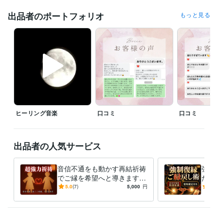
具体的なお届け日数は各サービスページの表示をご確認ください。

ご依頼が重なっている場合や、お返事に時間をいただく場合は、分かり
出品者のポートフォリオ
もっと見る
次第お知らせします。

夜間・土日祝にいただいたメッセージは、確認できる時間に順次お返し
します。

常時即答や緊急対応を保証するものではありません。

お急ぎのご事情がある場合は、購入前に希望時期をお知らせください。

本人確認・機密保持契約（NDA）済みです。

ヒーリング音楽
口コミ
口コミ
音信不通、復縁、片思い、不倫・複雑愛など、周囲に話しにくい内容
も、差し支えない範囲でお送りください。

個人を特定する情報は必要以上に書かなくて大丈夫です。

出品者の人気サービス
受付状況は随時更新します。購入前に最新表示をご確認ください。変更
音信不通をも動かす再結祈祷
強制
時はこの欄でお知らせします。
でご縁を希望へと導きます
たの
経験職種
音信不通のその先へ、あなた
強い
5.0
(7)
5,000
円
5.0
ライフスタイル・その他 / 占い師
経験年数 : 10年
とお相手のご縁を強く動かす
専用
ライフスタイル・その他 / その他
経験年数 : 15年
月の祈り
音を