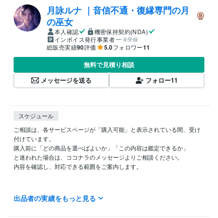
月詠ルナ ｜音信不通・復縁専門の月
の巫女
本人確認
機密保持契約(NDA)
インボイス発行事業者
未登録
総販売実績
90
評価
5.0
フォロワー
11
無料で見積り相談
メッセージを送る
フォロー
11
スケジュール
ご相談は、各サービスページが「購入可能」と表示されている間、受け
付けています。

購入前に「どの商品を選べばよいか」「この内容は鑑定できるか」

と迷われた場合は、ココナラのメッセージよりご相談ください。

内容を確認し、対応できる範囲をご案内します。

ご購入後は、トークルームの内容を確認した順にご連絡します。

出品者の実績をもっと見る
鑑定に必要な情報がそろってから、お一人ずつ落ち着いて読み解きま
す。
