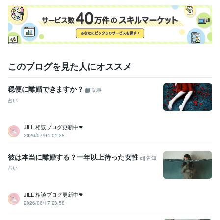
職歴
神社
2014年3月 ~ 現在
受賞歴
神託霊視・縁結び祈願 奉納賞
神託霊視・縁結び祈願 奉納賞
霊的浄
化と波動調整 優秀奉仕賞
神託の導き – 霊視と未来の選択
縁結びと
魂の絆 – 神託霊視の視点から
神託霊視と運命の選択 – 未来を読み解
このブログを見た人にオススメ
く力
資格・検定
穏便に離婚できますか？
記事
認定スピリチュアルカウンセラー
取得年 : 2016年
占い
タロットリーディングマスター
取得年 : 2017年
チャイルドカウンセラー
取得年 : 2021年
家族療法カウンセラー
取得年 : 2020年
JILL 相談ブログ更新中❤︎
四柱推命鑑定士
取得年 : 2018年
2026/07/04 04:28
メンタルケア心理士
取得年 : 2023年
数秘術鑑定士
取得年 : 2022年
彼は本当に離婚する？一年以上待った女性
告知
占い
得意分野
占い
神託霊視（霊視鑑定）
宿命刻印のタロット（タロットカード鑑
定）
星辰の秘録占術（西洋占星術鑑定）
月相神術（月相術鑑定）
JILL 相談ブログ更新中❤︎
魂響の波動調律（波動調整ヒーリング施術）
風水相伝の開運法（風
2026/06/17 23:58
水鑑定）