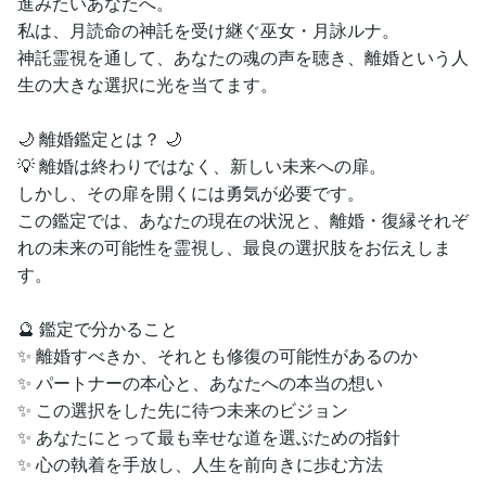
進みたいあなたへ。
私は、月読命の神託を受け継ぐ巫女・月詠ルナ。
神託霊視を通して、あなたの魂の声を聴き、離婚という人
生の大きな選択に光を当てます。
🌙 離婚鑑定とは？ 🌙
💡 離婚は終わりではなく、新しい未来への扉。
しかし、その扉を開くには勇気が必要です。
この鑑定では、あなたの現在の状況と、離婚・復縁それぞ
れの未来の可能性を霊視し、最良の選択肢をお伝えしま
す。
🔮 鑑定で分かること
✨ 離婚すべきか、それとも修復の可能性があるのか
✨ パートナーの本心と、あなたへの本当の想い
✨ この選択をした先に待つ未来のビジョン
✨ あなたにとって最も幸せな道を選ぶための指針
✨ 心の執着を手放し、人生を前向きに歩む方法