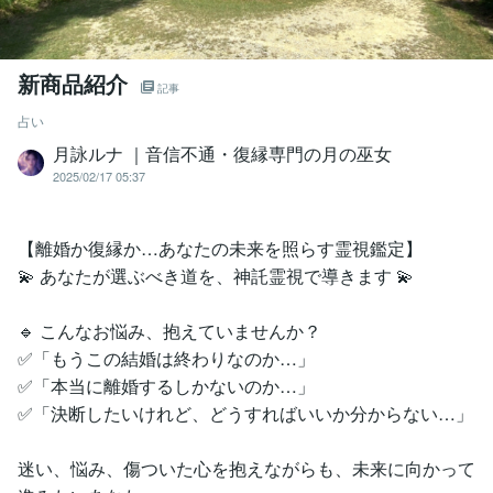
新商品紹介
記事
占い
月詠ルナ ｜音信不通・復縁専門の月の巫女
2025/02/17 05:37
【離婚か復縁か…あなたの未来を照らす霊視鑑定】
💫 あなたが選ぶべき道を、神託霊視で導きます 💫
🔹 こんなお悩み、抱えていませんか？
✅「もうこの結婚は終わりなのか…」
✅「本当に離婚するしかないのか…」
✅「決断したいけれど、どうすればいいか分からない…」
迷い、悩み、傷ついた心を抱えながらも、未来に向かって