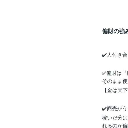
偏財の強
✔️人付き
✅偏財は『
そのまま使
【金は天下
✔️商売が
稼いだ分は
れるのが偏