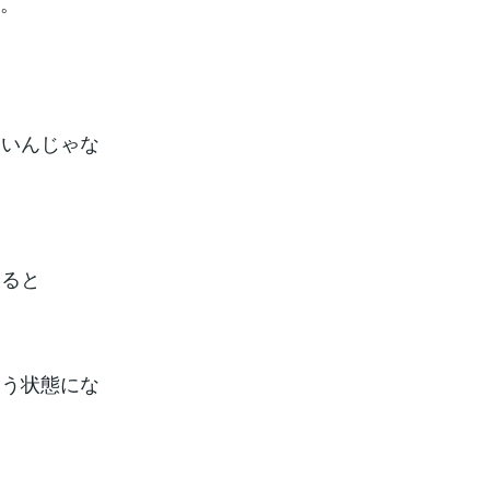
プ。
ないんじゃな
すると
いう状態にな