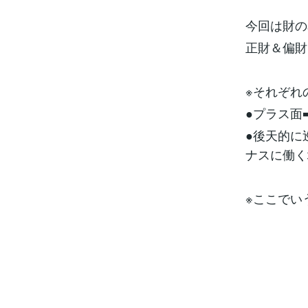
今回は財の
正財＆偏財
※それぞれ
●プラス面➡
●後天的に
ナスに働く
※ここでい