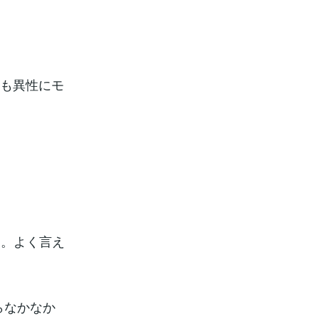
とも異性にモ
る。よく言え
らなかなか