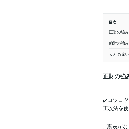
目次
正財の強み
偏財の強み
人との違い
正財の強
✔️コツコ
正攻法を使
✅裏表がな