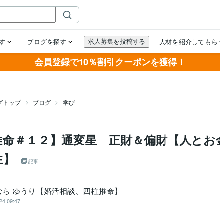
会員登録で10％割引クーポンを獲得！
グトップ
ブログ
学び
推命＃１２】通変星 正財＆偏財【人とお
生】
記事
むら ゆうり【婚活相談、四柱推命】
24 09:47