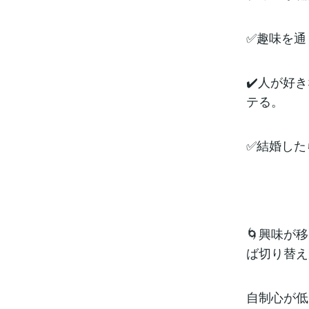
✅趣味を通
✔️人が好
テる。
✅結婚した
🌀興味が
ば切り替え
自制心が低