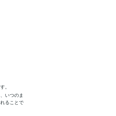
。
ます。
う、いつのま
われることで