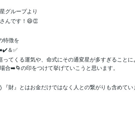
星グループより
さんです！😄👏
の特徴を
️✔️＆✅
巡ってくる運気や、命式にその通変星が多すぎることに
場合➡️🌀の印をつけて挙げていこうと思います。
う『財』とはお金だけではなく人との繋がりも含めていま