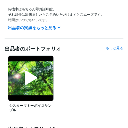
待機中はもちろん即お話可能。

それ以外は出来ましたらご予約いただけますとスムーズです。

時間はいつでもいいです。

出品者の実績をもっと見る
ご連絡お待ちしています
経験職種
営業 / 法人営業
経験年数 : 20年
出品者のポートフォリオ
もっと見る
営業 / 個人営業
経験年数 : 20年
カスタマーサポート・カスタマーサクセス / カスタマーサポート・ヘ
ルプデスク
経験年数 : 20年
得意分野
悩み相談・カウンセリング
営業士・販売士資格。メンタルヘルス担
当
シスターマミーボイスサン
プル