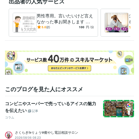
出品者の人気サービス
男性専用。言いたいけど言え
シス
なかった事お聞きします ま
もや
ずは１分から。恥ずかしなら
です
5.0
(2)
100
円
/分
5.0
ないで、まず一言お話しまし
ん。
ょう
このブログを見た人にオススメ
コンビニやスーパーで売っているアイスの魅力
を伝えたい
記事
コラム
さくらぎ☕りょう⛎癒やし電話相談サロン
2026/08/06 08:23