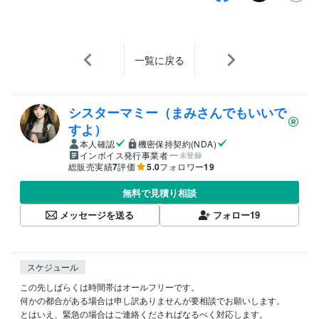
一覧に戻る
シスターマミー（まみさんでもいいで
すよ）
本人確認
機密保持契約(NDA)
インボイス発行事業者
未登録
総販売実績
7
評価
5.0
フォロワー
19
無料で見積り相談
メッセージを送る
フォロー
19
スケジュール
この先しばらくは時間帯はオールフリーです。

何かの都合がある場合は申し訳ありませんが要相談でお願いします。

とはいえ、緊急の場合はご連絡くださればなるべく対応します。
