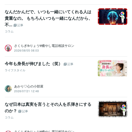
なんだかんだで、いつも一緒にいてくれる人は
貴重なの。 もちろんいつも一緒になんだから、
不...
記事
コラム
さくらぎ☕りょう⛎癒やし電話相談サロン
2026/08/05 08:03
今年も身長が伸びました（笑）
記事
ライフスタイル
あかり♡心の小部屋
2026/07/21 12:48
なぜ日本は真実を言うとその人を爪弾きにする
のか？
記事
コラム
さくらぎ☕りょう⛎癒やし電話相談サロン