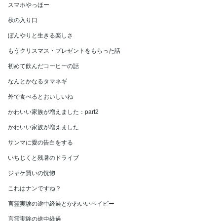
スマホやっほー
秋の入り口
ぼんやりと生きる楽しさ
もうクリスマス・プレゼントをもらった話
初めて飲んだコーヒーの話
なんとかなるタマネギ
外で食べるとおいしいね
かわいい家族が増えました：part2
かわいい家族が増えました
サンマに愛の告白をする
いちじくと残暑のドライブ
ジャケ買いの恍惚
これはナンですね？
言霊実験の途中経過とかわいいベイビー
言霊実験の途中経過